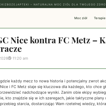
EKIZBOZEJAPTEKI – NATURALNA MOC ZIÓŁ DLA TWOJEGO ZDRO
Moc ziół
Terapie
C Nice kontra FC Metz – K
gracze
 2026
11:20 am
 gdzie każdy mecz to nowa historia i potencjalny zwrot akc
Nice i FC Metz staje się kluczowa dla każdego, kto chce g
przewidzieć nadchodzące wyniki. Zanim obie ekipy wybie
e, kto znajdzie się w ich szeregach, jakie taktyczne plany
 przebieg starcia, dostarczając Wam rzetelnej wiedzy, kt