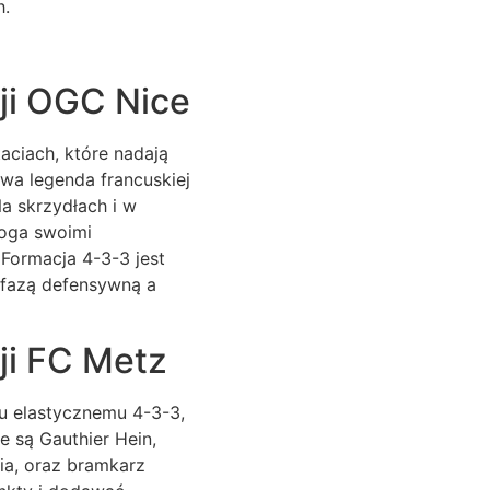
h.
ji OGC Nice
aciach, które nadają
wa legenda francuskiej
Na skrzydłach i w
Boga swoimi
Formacja 4-3-3 jest
 fazą defensywną a
ji FC Metz
ku elastycznemu 4-3-3,
e są Gauthier Hein,
a, oraz bramkarz