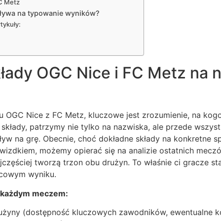
FC Metz
pływa na typowanie wyników?
tykuły:
łady OGC Nice i FC Metz na n
u OGC Nice z FC Metz, kluczowe jest zrozumienie, na ko
 składy, patrzymy nie tylko na nazwiska, ale przede wszyst
pływ na grę. Obecnie, choć dokładne składy na konkretne 
wizdkiem, możemy opierać się na analizie ostatnich mec
częściej tworzą trzon obu drużyn. To właśnie ci gracze sta
ńcowym wyniku.
d każdym meczem:
rużyny (dostępność kluczowych zawodników, ewentualne kon