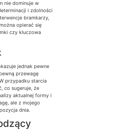
n nie dominuje w
terminacji i zdolności
terwencje bramkarzy,
 można opierać się
ramki czy kluczowa
k
okazuje jednak pewne
ć pewną przewagę
 W przypadku starcia
, co sugeruje, że
lizy aktualnej formy i
agę, ale z mojego
pozycja dnia.
hodzący