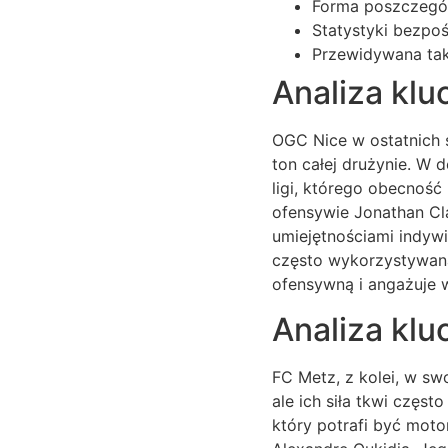
Forma poszczegól
Statystyki bezpoś
Przewidywana takt
Analiza kl
OGC Nice w ostatnich 
ton całej drużynie. W 
ligi, którego obecność
ofensywie Jonathan Cl
umiejętnościami indywi
często wykorzystywana
ofensywną i angażuje 
Analiza kl
FC Metz, z kolei, w sw
ale ich siła tkwi częs
który potrafi być mot