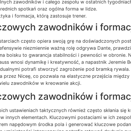
nych zawodników i całego zespołu w ostatnich tygodniac
rednich spotkań oraz ogólna forma w lidze.
yka i formacja, którą zastosuje trener.
uczowych zawodników i formac
starciach często opiera swoją grę na doświadczonych post
defensywie niezmiennie ważną rolę odgrywa Dante, prawdzi
 na boisku to gwarancja stabilności i pewności w obronie. 
auss wnosi dynamikę i kreatywność, a napastnik Jeremie 
dualnymi potrafi stworzyć zagrożenie pod bramką rywala. 
 przez Niceę, co pozwala na elastyczne przejścia między
wielu zawodników w kreowanie akcji.
uczowych zawodników i formac
oich ustawieniach taktycznych również często skłania się 
to w innych elementach. Kluczowymi postaciami w ich zespol
orem napędowym środka pola i generować kluczowe podani