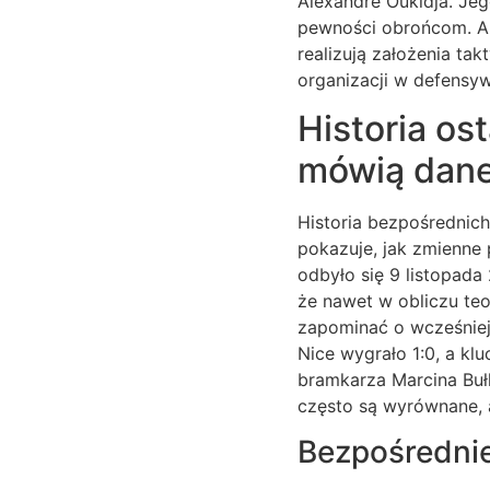
Alexandre Oukidja. Jeg
pewności obrońcom. An
realizują założenia tak
organizacji w defensyw
Historia os
mówią dan
Historia bezpośrednic
pokazuje, jak zmienne 
odbyło się 9 listopada
że nawet w obliczu te
zapominać o wcześnie
Nice wygrało 1:0, a kl
bramkarza Marcina Buł
często są wyrównane, 
Bezpośrednie