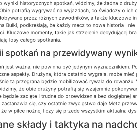
 wyniki historycznych spotkań, widzimy, że żadna z druży
bie potrafią wygrywać na wyjazdach, co świadczy o ich de
zdobywane przez różnych zawodników, a także kluczowe in
a Bułki, podkreślają, że każdy mecz to nowa historia i nie
ci. Kluczowe momenty, takie jak strzelenie decydującej b
ają losy całego spotkania.
ii spotkań na przewidywany wyni
kań jest ważna, nie powinna być jedynym wyznacznikiem. P
iczne aspekty. Drużyna, która ostatnio wygrała, może mie
eśnie ta przegrana będzie mobilizować rywala do rewanżu.
idzimy, że obie drużyny potrafią się wzajemnie pokonywać
będzie zacięte i trudne do przewidzenia bez dogłębnej ana
 zastanawia się, czy ostatnie zwycięstwo daje Metz przew
że w piłce nożnej liczy się przede wszystkim aktualna dys
ne składy i taktyka na nadc