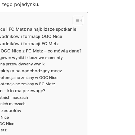
 tego pojedynku.
ce i FC Metz na najbliższe spotkanie
wodników i formacji OGC Nice
odników i formacji FC Metz
rć OGC Nice z FC Metz – co mówią dane?
ligowe: wyniki i kluczowe momenty
ń na przewidywany wynik
 taktyka na nadchodzący mecz
 potencjalne zmiany w OGC Nice
 potencjalne zmiany w FC Metz
żyn – kto ma przewagę?
atnich meczach
tnich meczach
u zespołów
 Nice
OGC Nice
Metz