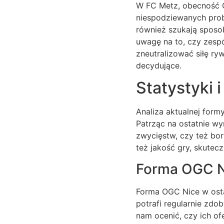
W FC Metz, obecność Ga
niespodziewanych pro
również szukają sposo
uwagę na to, czy zespó
zneutralizować siłę ry
decydujące.
Statystyki 
Analiza aktualnej form
Patrząc na ostatnie wy
zwycięstw, czy też bory
też jakość gry, skutec
Forma OGC N
Forma OGC Nice w osta
potrafi regularnie zdo
nam ocenić, czy ich o