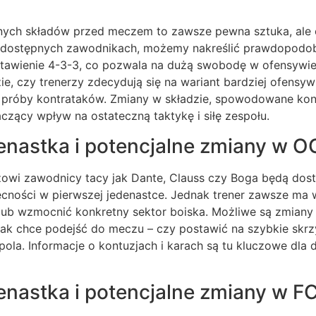
ych składów przed meczem to zawsze pewna sztuka, ale o
i dostępnych zawodnikach, możemy nakreślić prawdopodob
stawienie 4-3-3, co pozwala na dużą swobodę w ofensywie 
e, czy trenerzy zdecydują się na wariant bardziej ofensyw
i próby kontrataków. Zmiany w składzie, spowodowane kont
czący wpływ na ostateczną taktykę i siłę zespołu.
enastka i potencjalne zmiany w O
czowi zawodnicy tacy jak Dante, Clauss czy Boga będą dos
ecności w pierwszej jedenastce. Jednak trener zawsze ma 
ub wzmocnić konkretny sektor boiska. Możliwe są zmiany
jak chce podejść do meczu – czy postawić na szybkie skrzy
pola. Informacje o kontuzjach i karach są tu kluczowe dla
enastka i potencjalne zmiany w F