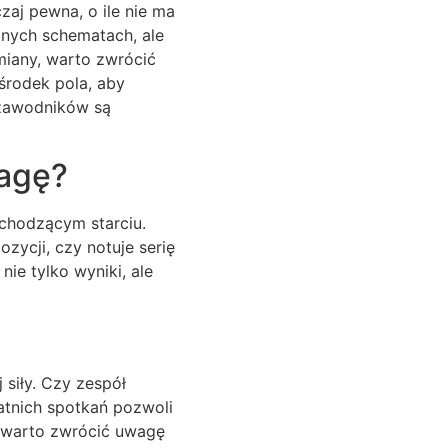
aj pewna, o ile nie ma
nych schematach, ale
miany, warto zwrócić
środek pola, aby
i zawodników są
wagę?
dchodzącym starciu.
zycji, czy notuje serię
nie tylko wyniki, ale
siły. Czy zespół
tatnich spotkań pozwoli
e warto zwrócić uwagę