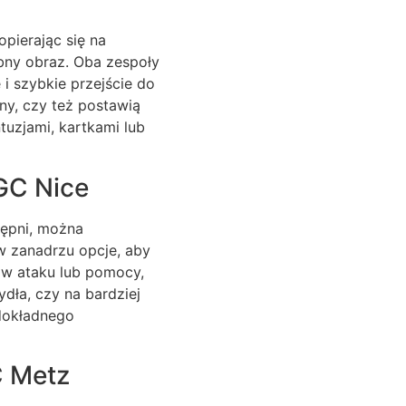
pierając się na
ny obraz. Oba zespoły
i szybkie przejście do
ny, czy też postawią
uzjami, kartkami lub
GC Nice
tępni, można
w zanadrzu opcje, aby
 w ataku lub pomocy,
dła, czy na bardziej
 dokładnego
C Metz