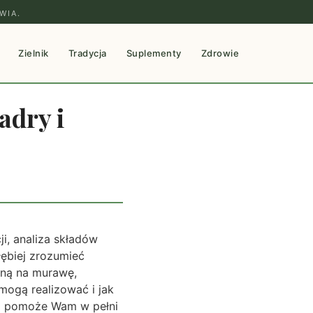
WIA.
Zielnik
Tradycja
Suplementy
Zdrowie
adry i
ji, analiza składów
łębiej zrozumieć
gną na murawę,
 mogą realizować i jak
óra pomoże Wam w pełni