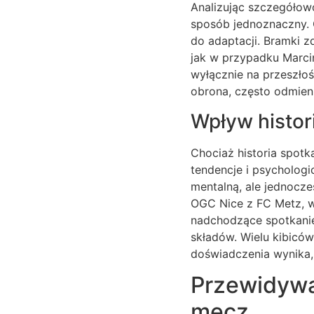
Analizując szczegółowo
sposób jednoznaczny. O
do adaptacji. Bramki 
jak w przypadku Marcin
wyłącznie na przeszłoś
obrona, często odmieni
Wpływ histor
Chociaż historia spot
tendencje i psycholog
mentalną, ale jednocz
OGC Nice z FC Metz, w
nadchodzące spotkanie 
składów. Wielu kibiców
doświadczenia wynika, 
Przewidywa
mecz