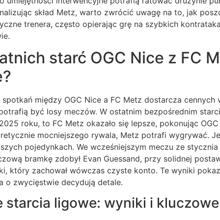
o umiejętności interwencyjne potrafią ratować drużynie p
alizując skład Metz, warto zwrócić uwagę na to, jak pos
tyczne trenera, często opierając grę na szybkich kontrataka
ie.
tatnich starć OGC Nice z FC M
e?
h spotkań między OGC Nice a FC Metz dostarcza cennych 
potrafią być losy meczów. W ostatnim bezpośrednim starci
 2025 roku, to FC Metz okazało się lepsze, pokonując OGC 
oretycznie mocniejszego rywala, Metz potrafi wygrywać. J
jszych pojedynkach. We wcześniejszym meczu ze stycznia
uczową bramkę zdobył Evan Guessand, przy solidnej postaw
ki, który zachował wówczas czyste konto. Te wyniki pokaz
a o zwycięstwie decydują detale.
 starcia ligowe: wyniki i kluczo