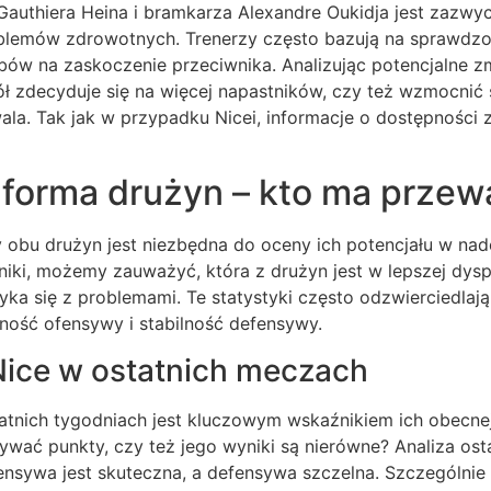
uthiera Heina i bramkarza Alexandre Oukidja jest zazwycz
blemów zdrowotnych. Trenerzy często bazują na sprawdzo
bów na zaskoczenie przeciwnika. Analizując potencjalne z
ł zdecyduje się na więcej napastników, czy też wzmocnić 
wala. Tak jak w przypadku Nicei, informacje o dostępnośc
i forma drużyn – kto ma prze
y obu drużyn jest niezbędna do oceny ich potencjału w na
niki, możemy zauważyć, która z drużyn jest w lepszej dyspo
ka się z problemami. Te statystyki często odzwierciedlają 
zność ofensywy i stabilność defensywy.
ice w ostatnich meczach
tnich tygodniach jest kluczowym wskaźnikiem ich obecnej 
bywać punkty, czy też jego wyniki są nierówne? Analiza os
fensywa jest skuteczna, a defensywa szczelna. Szczególni