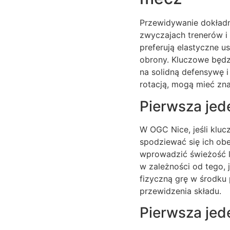
Przewidywanie dokładn
zwyczajach trenerów 
preferują elastyczne u
obrony. Kluczowe będzi
na solidną defensywę 
rotacją, mogą mieć zna
Pierwsza jed
W OGC Nice, jeśli klu
spodziewać się ich ob
wprowadzić świeżość l
w zależności od tego, 
fizyczną grę w środku 
przewidzenia składu.
Pierwsza jed