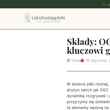
★
L
Składy: OG
kluczowi 
Oska
18 stycznia,
W świecie piłki nożnej,
drużyn takich jak OGC 
dynamikę rozgrywek i 
przyjrzymy się dokładni
te elementy wpłyną na