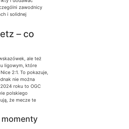
unkty i dodawać
zczególni zawodnicy
ch i solidnej
etz – co
wskazówek, ale też
u ligowym, które
Nice 2:1. To pokazuje,
ednak nie można
 2024 roku to OGC
ie polskiego
ują, że mecze te
we momenty