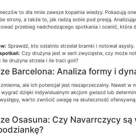
h meczów to dla mnie zawsze kopalnia wiedzy. Pokazują on
be strony, a także to, jak radzą sobie pod presją. Analizują
ować przebieg nadchodzącego spotkania i ocenić, która dr
ów:
Sprawdź, kto ostatnio strzelał bramki i notował asysty.
 spotkań:
Czy drużyna jest w serii zwycięstw, czy może no
:
Ile drużyna strzela i ile traci goli?
ze Barcelona: Analiza formy i dyn
mienna, ale ich potencjał jest niezaprzeczalny. Nawet w 
ą wygrać dzięki indywidualnym akcjom gwiazd lub determina
e występy, warto zwrócić uwagę na skuteczność ofensywną 
ze Osasuna: Czy Navarrczycy są 
podziankę?