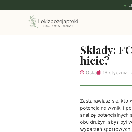
★
L
Składy: FC
hicie?
Oska
19 stycznia,
Zastanawiasz się, kto 
potencjalne wyniki i 
analizę potencjalnych
obu drużyn, abyś był 
wydarzeń sportowych.