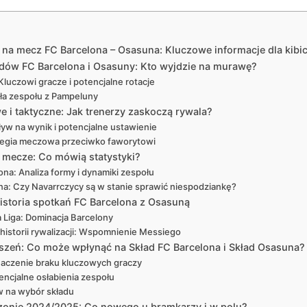
a mecz FC Barcelona – Osasuna: Kluczowe informacje dla kibica
adów FC Barcelona i Osasuny: Kto wyjdzie na murawę?
luczowi gracze i potencjalne rotacje
ła zespołu z Pampeluny
 i taktyczne: Jak trenerzy zaskoczą rywala?
yw na wynik i potencjalne ustawienie
tegia meczowa przeciwko faworytowi
e mecze: Co mówią statystyki?
na: Analiza formy i dynamiki zespołu
a: Czy Navarrczycy są w stanie sprawić niespodziankę?
Historia spotkań FC Barcelona z Osasuną
a Liga: Dominacja Barcelony
istorii rywalizacji: Wspomnienie Messiego
ieszeń: Co może wpłynąć na Skład FC Barcelona i Skład Osasuna?
naczenie braku kluczowych graczy
ncjalne osłabienia zespołu
w na wybór składu
zonie 2024/2025: Co nowego u bramkarzy i w polu?