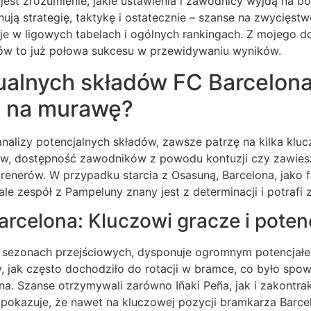
est zrozumienie, jakie ustawienia i zawodnicy wyjdą na bo
nują strategię, taktykę i ostatecznie – szanse na zwycięst
je w ligowych tabelach i ogólnych rankingach. Z mojego d
dów to już połowa sukcesu w przewidywaniu wyników.
ualnych składów FC Barcelona
e na murawę?
analizy potencjalnych składów, zawsze patrzę na kilka kl
w, dostępność zawodników z powodu kontuzji czy zawiesz
trenerów. W przypadku starcia z Osasuną, Barcelona, jako f
 ale zespół z Pampeluny znany jest z determinacji i potrafi
rcelona: Kluczowi gracze i potenc
 sezonach przejściowych, dysponuje ogromnym potencjał
, jak często dochodziło do rotacji w bramce, co było sp
a. Szanse otrzymywali zarówno Iñaki Peña, jak i zakontra
 pokazuje, że nawet na kluczowej pozycji bramkarza Barce