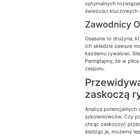
optymalnych rozwiązań
świeżości kluczowych g
Zawodnicy Os
Osasuna to drużyna, kt
ich składzie zawsze m
każdemu rywalowi. Siła
Pamiętajmy, że w piłce
zespołu.
Przewidywan
zaskoczą r
Analiza potencjalnych s
szkoleniowców. Czy po
chcąc zaskoczyć przec
śledząc je, możemy lep