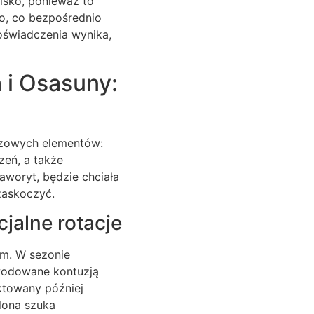
isko, ponieważ to
wo, co bezpośrednio
oświadczenia wynika,
 i Osasuny:
uczowych elementów:
eń, a także
aworyt, będzie chciała
 zaskoczyć.
jalne rotacje
em. W sezonie
owodowane kontuzją
ktowany później
lona szuka