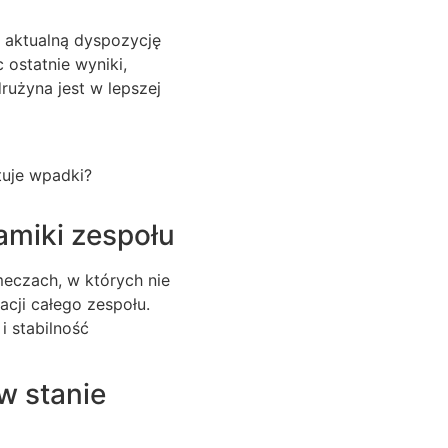
e aktualną dyspozycję
c ostatnie wyniki,
użyna jest w lepszej
tuje wpadki?
amiki zespołu
meczach, w których nie
cji całego zespołu.
i stabilność
w stanie