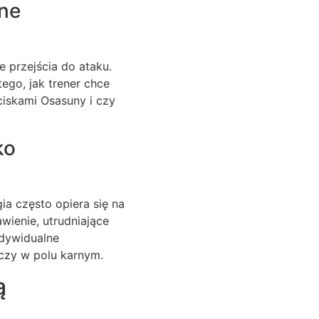
lne
e przejścia do ataku.
ego, jak trener chce
ciskami Osasuny i czy
ko
ia często opiera się na
wienie, utrudniające
ndywidualne
jczy w polu karnym.
ą