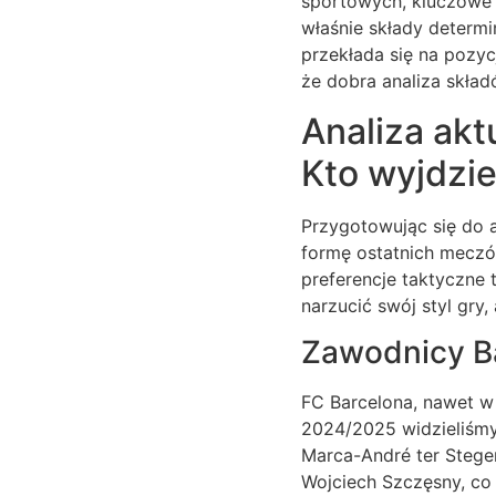
sportowych, kluczowe j
właśnie składy determi
przekłada się na pozyc
że dobra analiza skła
Analiza akt
Kto wyjdzi
Przygotowując się do 
formę ostatnich meczó
preferencje taktyczne 
narzucić swój styl gry,
Zawodnicy Ba
FC Barcelona, nawet w
2024/2025 widzieliśmy
Marca-André ter Stegen
Wojciech Szczęsny, co