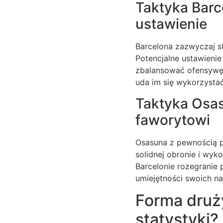
Taktyka Barc
ustawienie
Barcelona zazwyczaj st
Potencjalne ustawienie
zbalansować ofensywę i
uda im się wykorzystać
Taktyka Osa
faworytowi
Osasuna z pewnością po
solidnej obronie i wyk
Barcelonie rozegranie 
umiejętności swoich na
Forma druż
statystyki?