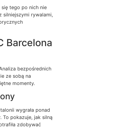
się tego po nich nie
silniejszymi rywalami,
torycznych
FC Barcelona
 Analiza bezpośrednich
bie ze sobą na
miętne momenty.
lony
talonii wygrała ponad
To pokazuje, jak silną
potrafiła zdobywać