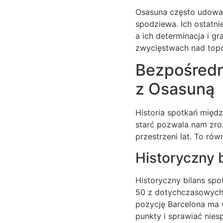
Osasuna często udowadn
spodziewa. Ich ostatni
a ich determinacja i g
zwycięstwach nad top
Bezpośredni
z Osasuną
Historia spotkań międz
starć pozwala nam zroz
przestrzeni lat. To r
Historyczny 
Historyczny bilans sp
50 z dotychczasowych 
pozycję Barcelona ma w
punkty i sprawiać nies