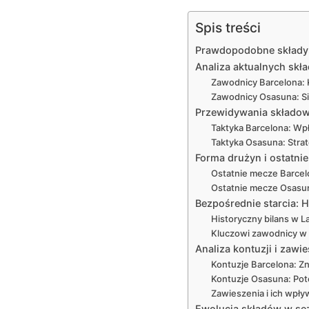
Spis treści
Prawdopodobne składy n
Analiza aktualnych skł
Zawodnicy Barcelona: K
Zawodnicy Osasuna: Si
Przewidywania składowe
Taktyka Barcelona: Wpł
Taktyka Osasuna: Stra
Forma drużyn i ostatni
Ostatnie mecze Barcelo
Ostatnie mecze Osasun
Bezpośrednie starcia: 
Historyczny bilans w L
Kluczowi zawodnicy w h
Analiza kontuzji i zaw
Kontuzje Barcelona: Z
Kontuzje Osasuna: Pote
Zawieszenia i ich wpły
Ewolucja składów w se