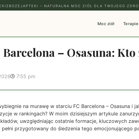
EKIZBOZEJAPTEKI – NATURALNA MOC ZIÓŁ DLA TWOJEGO ZDRO
Moc ziół
Terapie
 Barcelona – Osasuna: Kto
 2026
7:55 pm
wybiegnie na murawę w starciu FC Barcelona – Osasuna i ja
pozycje w rankingach? W moim dzisiejszym artykule zanurz
 składów, uwzględniając ostatnie formacje, kluczowych za
w pełni przygotowany do śledzenia tego emocjonującego po