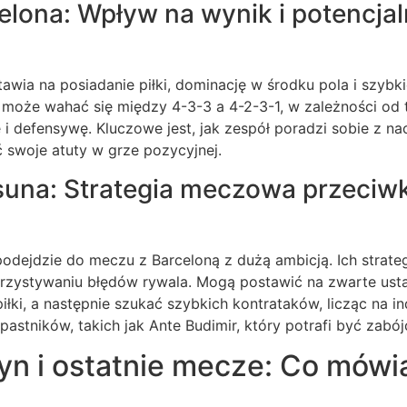
elona: Wpływ na wynik i potencja
awia na posiadanie piłki, dominację w środku pola i szybki
 może wahać się między 4-3-3 a 4-2-3-1, w zależności od t
 defensywę. Kluczowe jest, jak zespół poradzi sobie z na
 swoje atuty w grze pozycyjnej.
suna: Strategia meczowa przeciw
dejdzie do meczu z Barceloną z dużą ambicją. Ich strateg
orzystywaniu błędów rywala. Mogą postawić na zwarte usta
piłki, a następnie szukać szybkich kontrataków, licząc na i
pastników, takich jak Ante Budimir, który potrafi być zabó
yn i ostatnie mecze: Co mówi