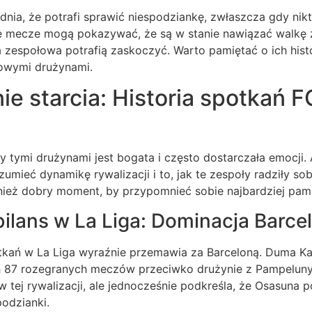
ia, że potrafi sprawić niespodziankę, zwłaszcza gdy nikt 
e mecze mogą pokazywać, że są w stanie nawiązać walkę z 
ra zespołowa potrafią zaskoczyć. Warto pamiętać o ich his
owymi drużynami.
e starcia: Historia spotkań 
y tymi drużynami jest bogata i często dostarczała emocji.
umieć dynamikę rywalizacji i to, jak te zespoły radziły so
ównież dobry moment, by przypomnieć sobie najbardziej pa
bilans w La Liga: Dominacja Barce
otkań w La Liga wyraźnie przemawia za Barceloną. Duma Ka
87 rozegranych meczów przeciwko drużynie z Pampeluny. 
 tej rywalizacji, ale jednocześnie podkreśla, że Osasuna 
podzianki.