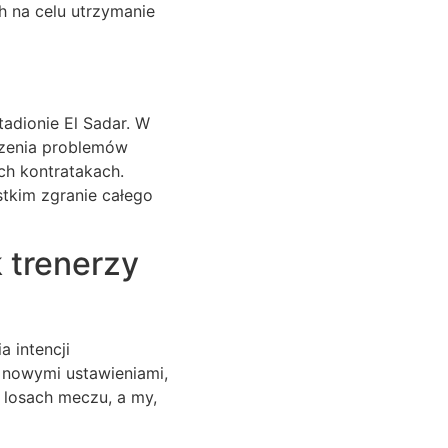
 na celu utrzymanie
adionie El Sadar. W
rzenia problemów
ch kontratakach.
stkim zgranie całego
 trenerzy
a intencji
 nowymi ustawieniami,
 losach meczu, a my,