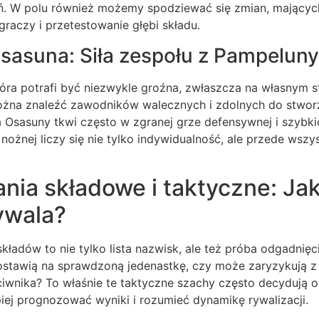
. W polu również możemy spodziewać się zmian, mających
raczy i przetestowanie głębi składu.
asuna: Siła zespołu z Pampeluny
óra potrafi być niezwykle groźna, zwłaszcza na własnym st
ożna znaleźć zawodników walecznych i zdolnych do stwo
 Osasuny tkwi często w zgranej grze defensywnej i szybki
 nożnej liczy się nie tylko indywidualność, ale przede wszy
ia składowe i taktyczne: Jak
ywala?
kładów to nie tylko lista nazwisk, ale też próba odgadnięci
stawią na sprawdzoną jedenastkę, czy może zaryzykują z
iwnika? To właśnie te taktyczne szachy często decydują o
iej prognozować wyniki i rozumieć dynamikę rywalizacji.