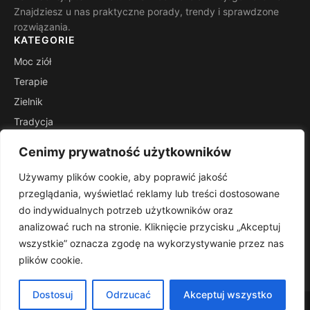
Znajdziesz u nas praktyczne porady, trendy i sprawdzone
rozwiązania.
KATEGORIE
Moc ziół
Terapie
Zielnik
Tradycja
Suplementy
Cenimy prywatność użytkowników
Zdrowie
Używamy plików cookie, aby poprawić jakość
INFORMACJE
przeglądania, wyświetlać reklamy lub treści dostosowane
Kontakt
do indywidualnych potrzeb użytkowników oraz
Mapa witryny
analizować ruch na stronie. Kliknięcie przycisku „Akceptuj
Polityka prywatności
wszystkie” oznacza zgodę na wykorzystywanie przez nas
plików cookie.
RSS
Dostosuj
Odrzucać
Akceptuj wszystko
© 2026 Lekizbozejapteki. Wszelkie prawa zastrzeżone.