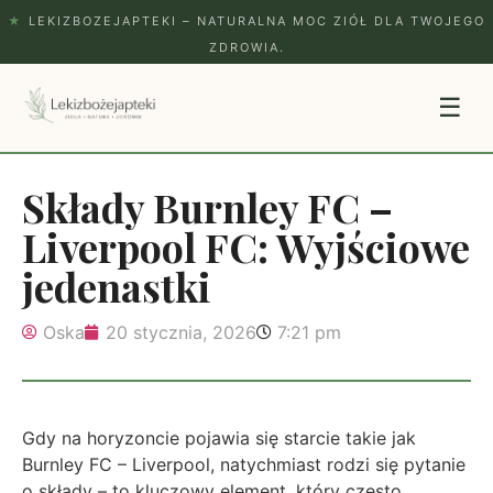
★
LEKIZBOZEJAPTEKI – NATURALNA MOC ZIÓŁ DLA TWOJEGO
ZDROWIA.
☰
Składy Burnley FC –
Liverpool FC: Wyjściowe
jedenastki
Oska
20 stycznia, 2026
7:21 pm
Gdy na horyzoncie pojawia się starcie takie jak
Burnley FC – Liverpool, natychmiast rodzi się pytanie
o składy – to kluczowy element, który często