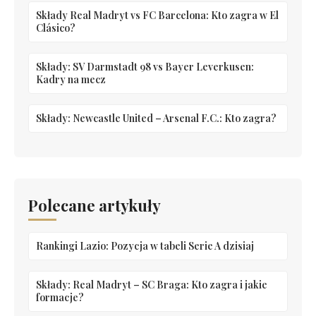
Składy Real Madryt vs FC Barcelona: Kto zagra w El
Clásico?
Składy: SV Darmstadt 98 vs Bayer Leverkusen:
Kadry na mecz
Składy: Newcastle United – Arsenal F.C.: Kto zagra?
Polecane artykuły
Rankingi Lazio: Pozycja w tabeli Serie A dzisiaj
Składy: Real Madryt – SC Braga: Kto zagra i jakie
formacje?