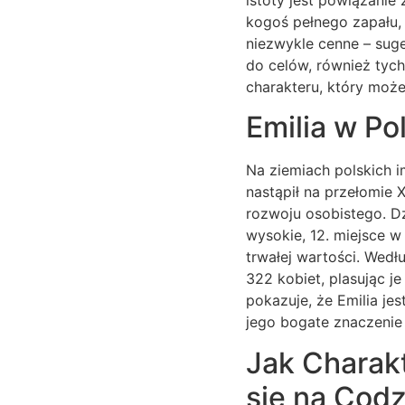
kogoś pełnego zapału, 
niezwykle cenne – sug
do celów, również tych
charakteru, który może
Emilia w Po
Na ziemiach polskich i
nastąpił na przełomie X
rozwoju osobistego. Dz
wysokie, 12. miejsce w
trwałej wartości. Wedł
322 kobiet, plasując j
pokazuje, że Emilia je
jego bogate znaczenie 
Jak Charakt
się na Cod