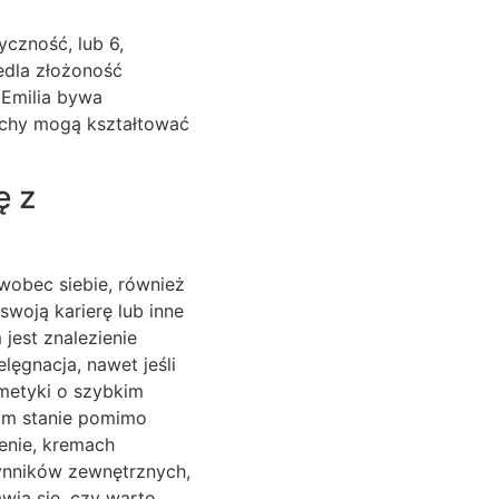
yczność, lub 6,
edla złożoność
 Emilia bywa
cechy mogą kształtować
ę z
wobec siebie, również
woją karierę lub inne
jest znalezienie
ęgnacja, nawet jeśli
smetyki o szybkim
nym stanie pomimo
lenie, kremach
zynników zewnętrznych,
wia się, czy warto