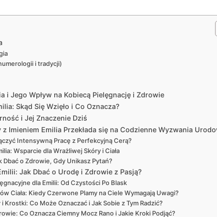
a
gia
umerologii i tradycji)
ia i Jego Wpływ na Kobiecą Pielęgnację i Zdrowie
ilia: Skąd Się Wzięło i Co Oznacza?
rność i Jej Znaczenie Dziś
y z Imieniem Emilia Przekłada się na Codzienne Wyzwania Urod
łączyć Intensywną Pracę z Perfekcyjną Cerą?
ilia: Wsparcie dla Wrażliwej Skóry i Ciała
Jak Dbać o Zdrowie, Gdy Unikasz Pytań?
milii: Jak Dbać o Urodę i Zdrowie z Pasją?
ęgnacyjne dla Emilii: Od Czystości Po Blask
ów Ciała: Kiedy Czerwone Plamy na Ciele Wymagają Uwagi?
 Krostki: Co Może Oznaczać i Jak Sobie z Tym Radzić?
owie: Co Oznacza Ciemny Mocz Rano i Jakie Kroki Podjąć?