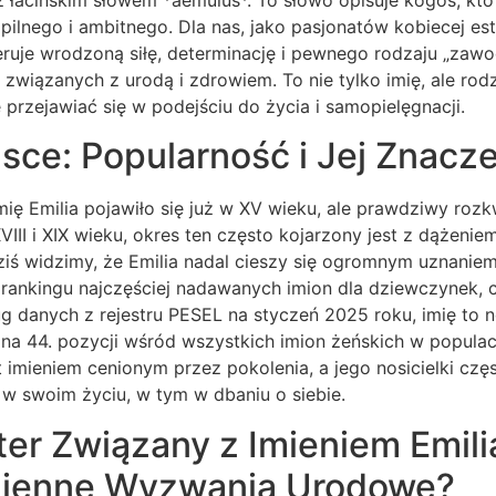
pilnego i ambitnego. Dla nas, jako pasjonatów kobiecej este
eruje wrodzoną siłę, determinację i pewnego rodzaju „zaw
 związanych z urodą i zdrowiem. To nie tylko imię, ale rod
 przejawiać się w podejściu do życia i samopielęgnacji.
lsce: Popularność i Jej Znacz
mię Emilia pojawiło się już w XV wieku, ale prawdziwy rozk
VIII i XIX wieku, okres ten często kojarzony jest z dążeniem
iś widzimy, że Emilia nadal cieszy się ogromnym uznaniem
 rankingu najczęściej nadawanych imion dla dziewczynek, c
ug danych z rejestru PESEL na styczeń 2025 roku, imię to 
e na 44. pozycji wśród wszystkich imion żeńskich w popula
st imieniem cenionym przez pokolenia, a jego nosicielki czę
w swoim życiu, w tym w dbaniu o siebie.
er Związany z Imieniem Emili
zienne Wyzwania Urodowe?