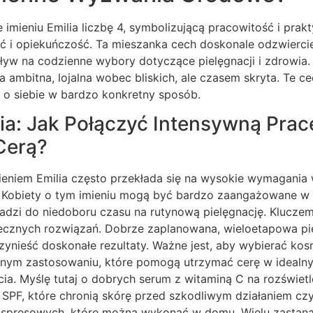
 imieniu Emilia liczbę 4, symbolizującą pracowitość i prakt
ć i opiekuńczość. Ta mieszanka cech doskonale odzwierci
wpływ na codzienne wybory dotyczące pielęgnacji i zdrowia.
 ambitna, lojalna wobec bliskich, ale czasem skryta. Te 
a o siebie w bardzo konkretny sposób.
ia: Jak Połączyć Intensywną Prac
Cerą?
ieniem Emilia często przekłada się na wysokie wymagania 
 Kobiety o tym imieniu mogą być bardzo zaangażowane w s
dzi do niedoboru czasu na rutynową pielęgnację. Kluczem 
ecznych rozwiązań. Dobrze zaplanowana, wieloetapowa piel
zynieść doskonałe rezultaty. Ważne jest, aby wybierać ko
cyjnym zastosowaniu, które pomogą utrzymać cerę w ideal
ia. Myślę tutaj o dobrych serum z witaminą C na rozświet
m SPF, które chronią skórę przed szkodliwym działaniem c
kspresowych, które można wykonać w domu. Wielu zastana