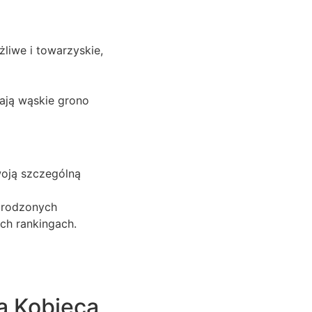
liwe i towarzyskie,
mają wąskie grono
woją szczególną
arodzonych
ch rankingach.
na Kobiecą