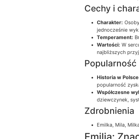
Cechy i chara
Charakter:
Osoby 
jednocześnie wyka
Temperament:
Br
Wartości:
W sercu
najbliższych przyj
Popularność
Historia w Polsce
popularność zyska
Współczesne wy
dziewczynek, sys
Zdrobnienia
Emilka, Mila, Milka
Emilia: Zna