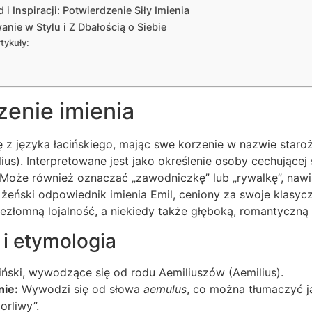
i Inspiracji: Potwierdzenie Siły Imienia
anie w Stylu i Z Dbałością o Siebie
tykuły:
zenie imienia
ę z języka łacińskiego, mając swe korzenie w nazwie star
us). Interpretowane jest jako określenie osoby cechującej 
ą. Może również oznaczać „zawodniczkę” lub „rywalkę”, nawi
o żeński odpowiednik imienia Emil, ceniony za swoje klasyc
iezłomną lojalność, a niekiedy także głęboką, romantyczną
i etymologia
iński, wywodzące się od rodu Aemiliuszów (Aemilius).
nie:
Wywodzi się od słowa
aemulus
, co można tłumaczyć ja
orliwy”.