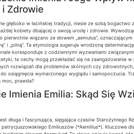
 i Zdrowie
one głęboko w łacińskiej tradycji, niesie ze sobą bogactwo
a każdej kobiety dbającej o swoją urodę i zdrowie. Wywodz
to pierwotnie wiązano ze słowem „aemulus”, oznaczającym „
wą” i „pilną”. Ta etymologia sugeruje wrodzoną determinację
onale koresponduje z codziennymi wyzwaniami związanymi
tetyki, te cechy mogą przekładać się na zaangażowanie w 
ych rozwiązań dla problemów skórnych czy zdrowotnych, 
do osiągnięcia wymarzonego wyglądu i samopoczucia. Trz
ą moc, prawda?
 Imienia Emilia: Skąd Się Wzi
a jest długa i fascynująca, sięgająca czasów Starożytnego
patrycjuszowskiego Emiliuszów (*Aemilius*). Kluczowe dl
 z łacińskim słowem *aemulus*. To słowo opisuje kogoś, kto 