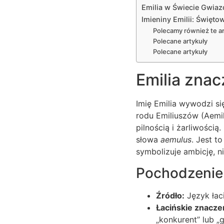
Emilia w Świecie Gwiazd 
Imieniny Emilii: Świętow
Polecamy również te ar
Polecane artykuły
Polecane artykuły
Emilia znac
Imię Emilia wywodzi si
rodu Emiliuszów (Aemili
pilnością i żarliwości
słowa
aemulus
. Jest t
symbolizuje ambicję, n
Pochodzenie 
Źródło:
Język łac
Łacińskie znacze
„konkurent” lub „g