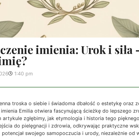
czenie imienia: Urok i siła 
imię?
2026
1:40 pm
enna troska o siebie i świadoma dbałość o estetykę oraz zd
 imienia Emilia otwiera fascynującą ścieżkę do lepszego z
m artykule zgłębimy, jak etymologia i historia tego piękne
ejścia do pielęgnacji i zdrowia, odkrywając praktyczne w
 potencjał swojego samopoczucia i urody, niezależnie od w