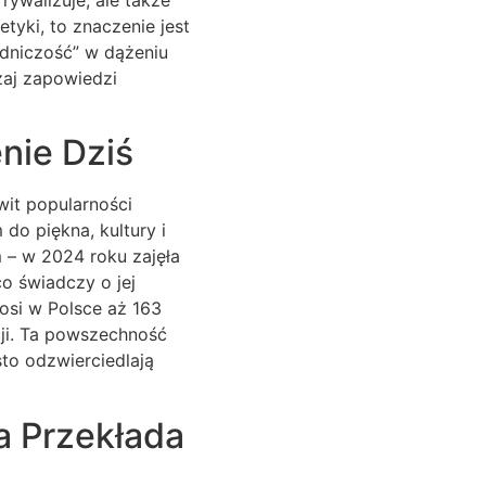
tyki, to znaczenie jest
odniczość” w dążeniu
zaj zapowiedzi
enie Dziś
wit popularności
 do piękna, kultury i
 – w 2024 roku zajęła
o świadczy o jej
nosi w Polsce aż 163
cji. Ta powszechność
sto odzwierciedlają
a Przekłada