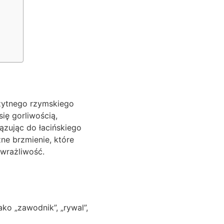
ożytnego rzymskiego
się gorliwością,
ązując do łacińskiego
zne brzmienie, które
 wrażliwość.
ko „zawodnik”, „rywal”,