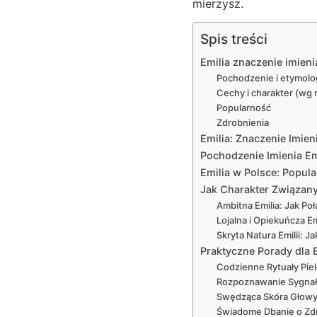
mierzysz.
Spis treści
Emilia znaczenie imieni
Pochodzenie i etymolo
Cechy i charakter (wg n
Popularność
Zdrobnienia
Emilia: Znaczenie Imien
Pochodzenie Imienia Em
Emilia w Polsce: Popula
Jak Charakter Związan
Ambitna Emilia: Jak Po
Lojalna i Opiekuńcza Em
Skryta Natura Emilii: 
Praktyczne Porady dla E
Codzienne Rytuały Piel
Rozpoznawanie Sygnał
Swędząca Skóra Głowy i
Świadome Dbanie o Zdr