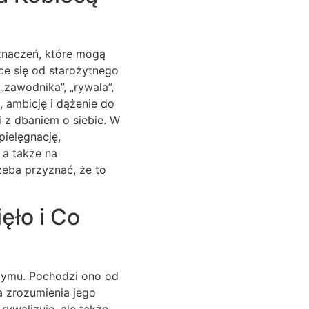
 znaczeń, które mogą
ące się od starożytnego
zawodnika”, „rywala”,
, ambicję i dążenie do
 z dbaniem o siebie. W
pielęgnację,
a także na
eba przyznać, że to
ęło i Co
 Rzymu. Pochodzi ono od
a zrozumienia jego
rywalizuje, ale także