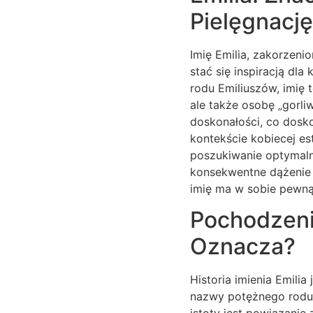
Pielęgnację
Imię Emilia, zakorzeni
stać się inspiracją dl
rodu Emiliuszów, imię 
ale także osobę „gorli
doskonałości, co dosk
kontekście kobiecej es
poszukiwanie optymaln
konsekwentne dążenie 
imię ma w sobie pewn
Pochodzenie
Oznacza?
Historia imienia Emili
nazwy potężnego rodu 
istoty jest powiązanie