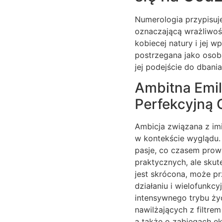
Numerologia przypisuje
oznaczającą wrażliwoś
kobiecej natury i jej 
postrzegana jako osoba
jej podejście do dbani
Ambitna Emil
Perfekcyjną 
Ambicja związana z im
w kontekście wyglądu.
pasje, co czasem prowa
praktycznych, ale skut
jest skrócona, może pr
działaniu i wielofunk
intensywnego trybu życ
nawilżających z filtre
a także o zabiegach e