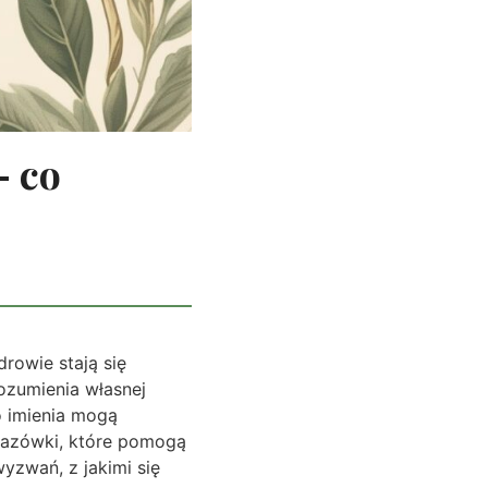
– co
rowie stają się
rozumienia własnej
go imienia mogą
skazówki, które pomogą
yzwań, z jakimi się