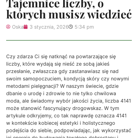
Tajemnice liczby, o
których musisz wiedzieć
Oska
3 stycznia, 2026
5:34 pm
Czy zdarza Ci się natknąć na powtarzające się
liczby, które wydają się nieść ze sobą jakieś
przesłanie, zwłaszcza gdy zastanawiasz się nad
swoim samopoczuciem, kondycją skóry czy nowymi
metodami pielęgnacji? W naszym świecie, gdzie
dbanie o urodę i zdrowie to nie tylko chwilowa
moda, ale świadomy wybór jakości życia, liczba 4141
może stanowić fascynujący drogowskaz. W tym
artykule odkryjemy, co tak naprawdę oznacza 4141
w kontekście kobiecej estetyki i holistycznego
podejścia do siebie, podpowiadając, jak wykorzystać
jej energię do budowania trwałego dobrostanu i