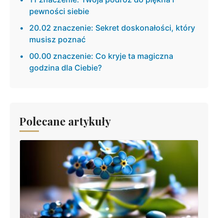
pewności siebie
20.02 znaczenie: Sekret doskonałości, który
musisz poznać
00.00 znaczenie: Co kryje ta magiczna
godzina dla Ciebie?
Polecane artykuły