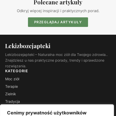
Polecane artykuły
Odkryj więcej inspiracji i praktycznych porad.
PRZEGLĄDAJ ARTYKUŁY
Lekizbozejapteki
Lekizbozejapteki – Naturalna moc ziół dla Twojego zdrowia..
Znajdziesz u nas praktyczne porady, trendy i sprawdzone
rozwiązania.
KATEGORIE
Moc ziół
Terapie
Zielnik
Tradycja
Suplementy
Cenimy prywatność użytkowników