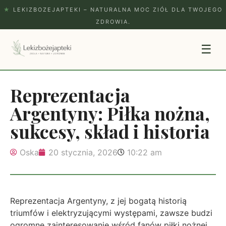
★
LEKIZBOZEJAPTEKI – NATURALNA MOC ZIÓŁ DLA TWOJEGO
ZDROWIA.
☰
Reprezentacja
Argentyny: Piłka nożna,
sukcesy, skład i historia
Oska
20 stycznia, 2026
10:22 am
Reprezentacja Argentyny, z jej bogatą historią
triumfów i elektryzującymi występami, zawsze budzi
ogromne zainteresowanie wśród fanów piłki nożnej