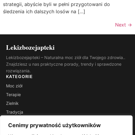
strategii, abyście byli w pełni przygotowani do
śledzenia ich dalszych losów na […]
Next
→
Lekizbozejapteki
Lekizbozejapteki – Naturalna moc ziół dla Twojego zdrowia..
Znajdziesz u nas praktyczne porady, trendy i sprawdzone
rozwiązania.
KATEGORIE
Moc ziół
Terapie
Zielnik
Tradycja
Suplementy
Cenimy prywatność użytkowników
Zdrowie