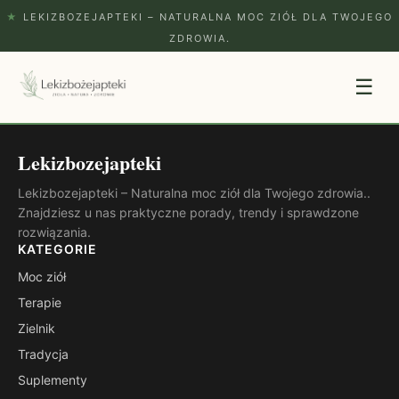
★
LEKIZBOZEJAPTEKI – NATURALNA MOC ZIÓŁ DLA TWOJEGO
ZDROWIA.
☰
Lekizbozejapteki
Lekizbozejapteki – Naturalna moc ziół dla Twojego zdrowia..
Znajdziesz u nas praktyczne porady, trendy i sprawdzone
rozwiązania.
KATEGORIE
Moc ziół
Terapie
Zielnik
Tradycja
Suplementy