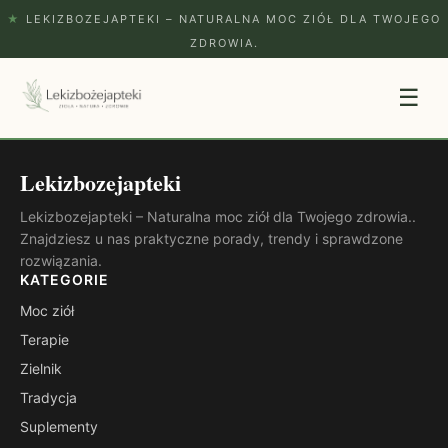
★
LEKIZBOZEJAPTEKI – NATURALNA MOC ZIÓŁ DLA TWOJEGO
ZDROWIA.
☰
Lekizbozejapteki
Lekizbozejapteki – Naturalna moc ziół dla Twojego zdrowia..
Znajdziesz u nas praktyczne porady, trendy i sprawdzone
rozwiązania.
KATEGORIE
Moc ziół
Terapie
Zielnik
Tradycja
Suplementy