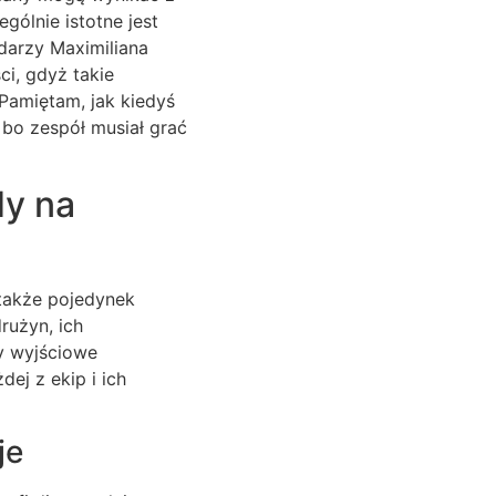
gólnie istotne jest
odarzy Maximiliana
i, gdyż takie
Pamiętam, jak kiedyś
bo zespół musiał grać
dy na
 także pojedynek
rużyn, ich
dy wyjściowe
ej z ekip i ich
je