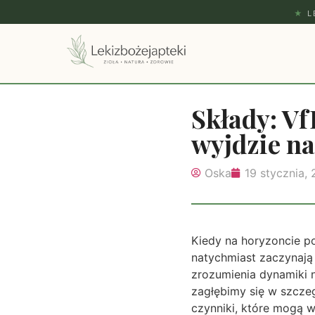
★
L
Składy: Vf
wyjdzie na
Oska
19 stycznia,
Kiedy na horyzoncie poj
natychmiast zaczynają 
zrozumienia dynamiki 
zagłębimy się w szcze
czynniki, które mogą w