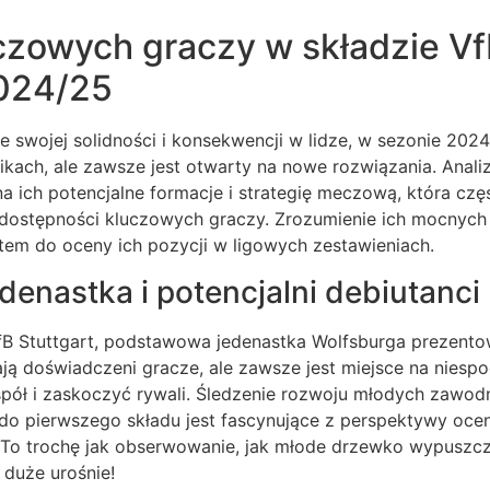
czowych graczy w składzie Vf
024/25
e swojej solidności i konsekwencji w lidze, w sezonie 2024
ach, ale zawsze jest otwarty na nowe rozwiązania. Analiz
 ich potencjalne formacje i strategię meczową, która czę
 dostępności kluczowych graczy. Zrozumienie ich mocnych 
tem do oceny ich pozycji w ligowych zestawieniach.
denastka i potencjalni debiutanci
fB Stuttgart, podstawowa jedenastka Wolfsburga prezentowa
ą doświadczeni gracze, ale zawsze jest miejsce na niespod
pół i zaskoczyć rywali. Śledzenie rozwoju młodych zawodn
do pierwszego składu jest fascynujące z perspektywy oceny
 To trochę jak obserwowanie, jak młode drzewko wypuszc
 duże urośnie!