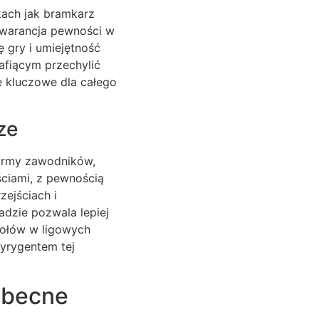
kach jak bramkarz
 gwarancja pewności w
ę gry i umiejętność
afiącym przechylić
e kluczowe dla całego
ze
ormy zawodników,
ościami, z pewnością
zejściach i
adzie pozwala lepiej
połów w ligowych
dyrygentem tej
 obecne