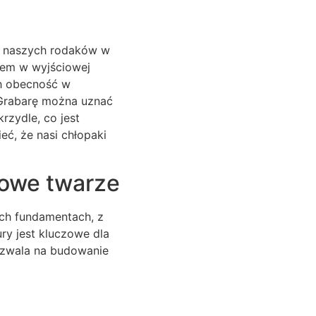
w naszych rodaków w
tem w wyjściowej
h obecność w
 Grabarę można uznać
rzydle, co jest
ć, że nasi chłopaki
nowe twarze
ych fundamentach, z
ury jest kluczowe dla
pozwala na budowanie