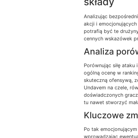
składy
Analizując bezpośredni
akcji i emocjonującyc
potrafią być te drużyn
cennych wskazówek przy
Analiza poró
Porównując siłę ataku 
ogólną ocenę w rankin
skuteczną ofensywą, zd
Undavem na czele, rów
doświadczonych graczy
tu nawet stworzyć małą
Kluczowe zm
Po tak emocjonującym 
wprowadzając ewentual