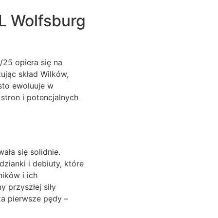
L Wolfsburg
/25 opiera się na
ując skład Wilków,
sto ewoluuje w
stron i potencjalnych
ła się solidnie.
zianki i debiuty, które
ików i ich
 przyszłej siły
za pierwsze pędy –