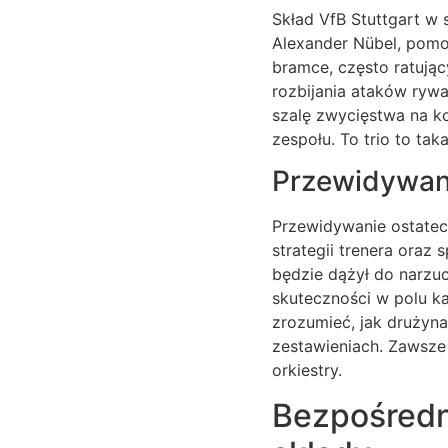
Skład VfB Stuttgart w
Alexander Nübel, pomo
bramce, często ratujący
rozbijania ataków rywa
szalę zwycięstwa na ko
zespołu. To trio to tak
Przewidywane
Przewidywanie ostate
strategii trenera oraz 
będzie dążył do narzuce
skuteczności w polu ka
zrozumieć, jak drużyna
zestawieniach. Zawsze 
orkiestry.
Bezpośredni