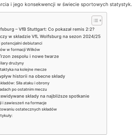
rcia i jego konsekwencji w świecie sportowych statystyk.
lfsburg – VfB Stuttgart: Co pokazał remis 2:2?
czy w składzie VfL Wolfsburg na sezon 2024/25
 potencjalni debiutanci
ków w formacji Wilków
 Trzon zespołu i nowe twarze
filary drużyny
taktyka na kolejne mecze
wpływ historii na obecne składy
ładów: Siła ataku i obrony
ładach po ostatnim meczu
zewidywane składy na najbliższe spotkanie
i i zawieszeń na formacje
łtowaniu ostatecznych składów
tykuły: