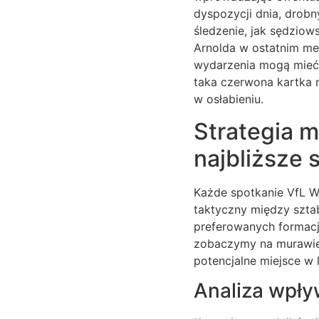
dyspozycji dnia, drobn
śledzenie, jak sędziow
Arnolda w ostatnim me
wydarzenia mogą mieć 
taka czerwona kartka 
w osłabieniu.
Strategia 
najbliższe 
Każde spotkanie VfL Wo
taktyczny między szta
preferowanych formacji
zobaczymy na murawie. 
potencjalne miejsce w 
Analiza wpły