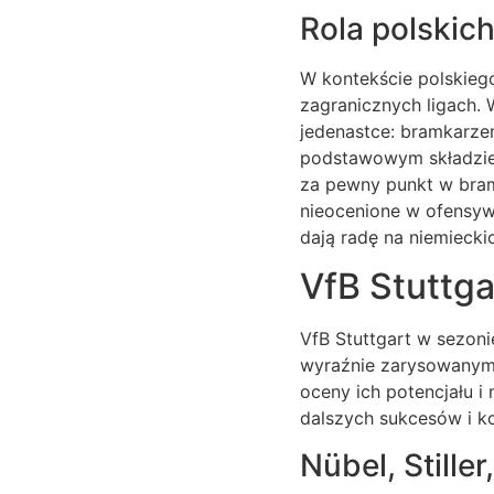
Rola polskic
W kontekście polskieg
zagranicznych ligach.
jedenastce: bramkarz
podstawowym składzie 
za pewny punkt w bram
nieocenione w ofensywn
dają radę na niemiecki
VfB Stuttga
VfB Stuttgart w sezon
wyraźnie zarysowanymi f
oceny ich potencjału i
dalszych sukcesów i k
Nübel, Stille