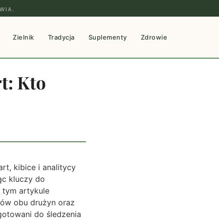
WIA.
Zielnik
Tradycja
Suplementy
Zdrowie
t: Kto
t, kibice i analitycy
ąc kluczy do
 tym artykule
ików obu drużyn oraz
ygotowani do śledzenia