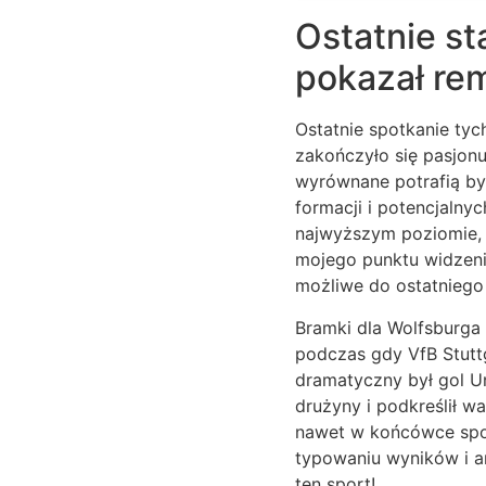
Ostatnie st
pokazał rem
Ostatnie spotkanie tyc
zakończyło się pasjonu
wyrównane potrafią być
formacji i potencjalny
najwyższym poziomie, a
mojego punktu widzeni
możliwe do ostatniego
Bramki dla Wolfsburga
podczas gdy VfB Stuttg
dramatyczny był gol Un
drużyny i podkreślił 
nawet w końcówce spot
typowaniu wyników i a
ten sport!