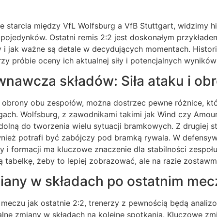
e starcia między VfL Wolfsburg a VfB Stuttgart, widzimy h
h pojedynków. Ostatni remis 2:2 jest doskonałym przykład
y i jak ważne są detale w decydujących momentach. Histor
 próbie oceny ich aktualnej siły i potencjalnych wyników
wnawcza składów: Siła ataku i ob
i obrony obu zespołów, można dostrzec pewne różnice, któ
gach. Wolfsburg, z zawodnikami takimi jak Wind czy Amou
olną do tworzenia wielu sytuacji bramkowych. Z drugiej str
nież potrafi być zabójczy pod bramką rywala. W defensyw
 i formacji ma kluczowe znaczenie dla stabilności zespoł
 tabelkę, żeby to lepiej zobrazować, ale na razie zostawm
iany w składach po ostatnim mec
meczu jak ostatnie 2:2, trenerzy z pewnością będą analiz
ne zmiany w składach na kolejne spotkania. Kluczowe zm