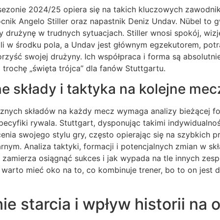
 sezonie 2024/25 opiera się na takich kluczowych zawodni
cnik Angelo Stiller oraz napastnik Deniz Undav. Nübel to
 drużynę w trudnych sytuacjach. Stiller wnosi spokój, wizj
li w środku pola, a Undav jest głównym egzekutorem, potr
rzyść swojej drużyny. Ich współpraca i forma są absolutni
a trochę „święta trójca” dla fanów Stuttgartu.
 składy i taktyka na kolejne mec
cznych składów na każdy mecz wymaga analizy bieżącej f
specyfiki rywala. Stuttgart, dysponując takimi indywidualn
nia swojego stylu gry, często opierając się na szybkich pr
rnym. Analiza taktyki, formacji i potencjalnych zmian w skł
 zamierza osiągnąć sukces i jak wypada na tle innych zes
warto mieć oko na to, co kombinuje trener, bo to on jest 
e starcia i wpływ historii na