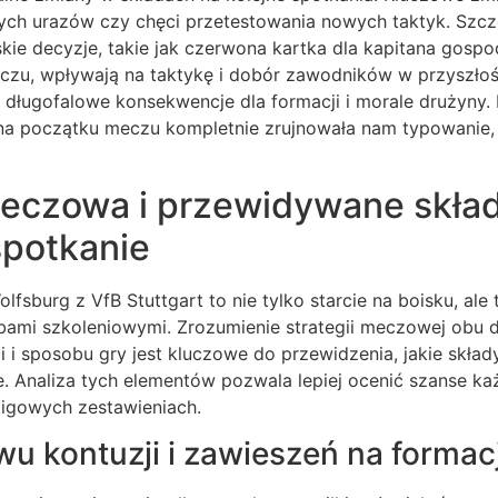
ych urazów czy chęci przetestowania nowych taktyk. Szcze
skie decyzje, takie jak czerwona kartka dla kapitana gosp
czu, wpływają na taktykę i dobór zawodników w przyszłośc
długofalowe konsekwencje dla formacji i morale drużyny. 
na początku meczu kompletnie zrujnowała nam typowanie, 
meczowa i przewidywane skła
spotkanie
lfsburg z VfB Stuttgart to nie tylko starcie na boisku, ale
bami szkoleniowymi. Zrozumienie strategii meczowej obu d
 i sposobu gry jest kluczowe do przewidzenia, jakie skła
Analiza tych elementów pozwala lepiej ocenić szanse każd
ligowych zestawieniach.
wu kontuzji i zawieszeń na formac