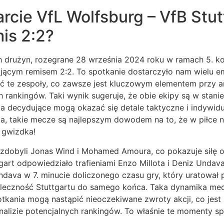
arcie VfL Wolfsburg – VfB Stut
is 2:2?
h drużyn, rozegrane 28 września 2024 roku w ramach 5. kol
jącym remisem 2:2. To spotkanie dostarczyło nam wielu emo
 te zespoły, co zawsze jest kluczowym elementem przy ana
ch rankingów. Taki wynik sugeruje, że obie ekipy są w stan
 decydujące mogą okazać się detale taktyczne i indywidua
a, takie mecze są najlepszym dowodem na to, że w piłce n
 gwizdka!
 zdobyli Jonas Wind i Mohamed Amoura, co pokazuje siłę o
art odpowiedziało trafieniami Enzo Millota i Deniz Undav
dava w 7. minucie doliczonego czasu gry, który uratował p
waleczność Stuttgartu do samego końca. Taka dynamika me
kania mogą nastąpić nieoczekiwane zwroty akcji, co jest
nalizie potencjalnych rankingów. To właśnie te momenty s