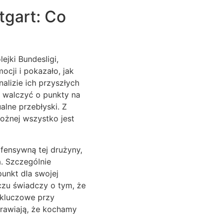
tgart: Co
ejki Bundesligi,
cji i pokazało, jak
lizie ich przyszłych
ie walczyć o punkty na
lne przebłyski. Z
ożnej wszystko jest
fensywną tej drużyny,
a. Szczególnie
unkt dla swojej
czu świadczy o tym, że
 kluczowe przy
prawiają, że kochamy