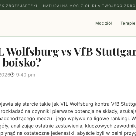
EKIZBOZEJAPTEKI – NATURALNA MOC ZIÓŁ DLA TWOJEGO ZDRO
Moc ziół
Terapie
L Wolfsburg vs VfB Stuttgar
 boisko?
 2026
9:40 pm
awia się starcie takie jak VfL Wolfsburg kontra VfB Stuttgar
rozkładać na czynniki pierwsze potencjalne składy, szukaj
nadchodzącego meczu i jego wpływu na ligowe rankingi. W
góły, analizując ostatnie zestawienia, kluczowych zawodn
płynąć na ostateczne jedenastki, abyście byli w pełni prz