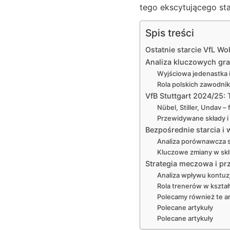
tego ekscytującego sta
Spis treści
Ostatnie starcie VfL Wo
Analiza kluczowych gra
Wyjściowa jedenastka i
Rola polskich zawodni
VfB Stuttgart 2024/25:
Nübel, Stiller, Undav – 
Przewidywane składy i 
Bezpośrednie starcia i 
Analiza porównawcza sk
Kluczowe zmiany w sk
Strategia meczowa i pr
Analiza wpływu kontuzj
Rola trenerów w kszta
Polecamy również te ar
Polecane artykuły
Polecane artykuły