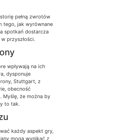
istorię pełną zwrotów
em tego, jak wyrównane
ia spotkań dostarcza
 w przyszłości.
rony
re wpływają na ich
ra, dysponuje
ony, Stuttgart, z
ie, obecność
u. Myślę, że można by
y to tak.
zu
ować każdy aspekt gry,
iany mogą wynikać z