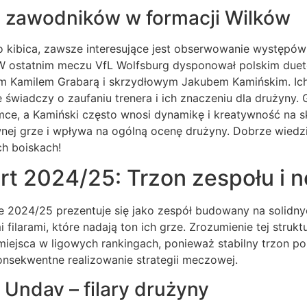
h zawodników w formacji Wilków
o kibica, zawsze interesujące jest obserwowanie występó
 W ostatnim meczu VfL Wolfsburg dysponował polskim due
em Kamilem Grabarą i skrzydłowym Jakubem Kamińskim. Ic
świadczy o zaufaniu trenera i ich znaczeniu dla drużyny.
ce, a Kamiński często wnosi dynamikę i kreatywność na sk
ej grze i wpływa na ogólną ocenę drużyny. Dobrze wiedzie
ch boiskach!
rt 2024/25: Trzon zespołu i 
ie 2024/25 prezentuje się jako zespół budowany na solidn
ilarami, które nadają ton ich grze. Zrozumienie tej strukt
 miejsca w ligowych rankingach, ponieważ stabilny trzon 
onsekwentne realizowanie strategii meczowej.
r, Undav – filary drużyny