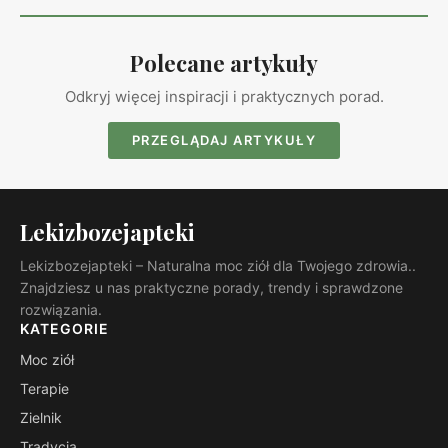
Polecane artykuły
Odkryj więcej inspiracji i praktycznych porad.
PRZEGLĄDAJ ARTYKUŁY
Lekizbozejapteki
Lekizbozejapteki – Naturalna moc ziół dla Twojego zdrowia..
Znajdziesz u nas praktyczne porady, trendy i sprawdzone
rozwiązania.
KATEGORIE
Moc ziół
Terapie
Zielnik
Tradycja