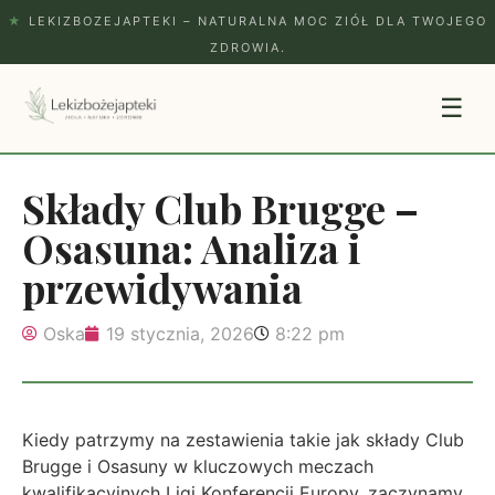
★
LEKIZBOZEJAPTEKI – NATURALNA MOC ZIÓŁ DLA TWOJEGO
ZDROWIA.
☰
Składy Club Brugge –
Osasuna: Analiza i
przewidywania
Oska
19 stycznia, 2026
8:22 pm
Kiedy patrzymy na zestawienia takie jak składy Club
Brugge i Osasuny w kluczowych meczach
kwalifikacyjnych Ligi Konferencji Europy, zaczynamy