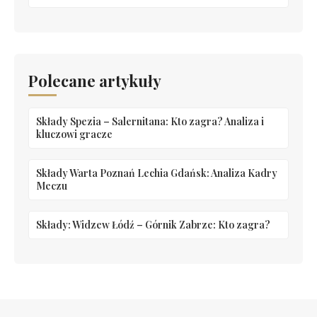
Polecane artykuły
Składy Spezia – Salernitana: Kto zagra? Analiza i
kluczowi gracze
Składy Warta Poznań Lechia Gdańsk: Analiza Kadry
Meczu
Składy: Widzew Łódź – Górnik Zabrze: Kto zagra?