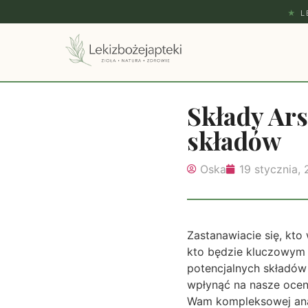
★
L
Składy Ars
składów
Oska
19 stycznia,
Zastanawiacie się, kto
kto będzie kluczowym 
potencjalnych składów 
wpłynąć na nasze oceny
Wam kompleksowej ana