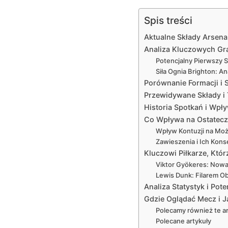
Spis treści
Aktualne Składy Arsena
Analiza Kluczowych Gra
Potencjalny Pierwszy Sk
Siła Ognia Brighton: A
Porównanie Formacji i S
Przewidywane Składy i
Historia Spotkań i Wp
Co Wpływa na Ostateczn
Wpływ Kontuzji na Moż
Zawieszenia i Ich Kons
Kluczowi Piłkarze, Kt
Viktor Gyökeres: Nowa
Lewis Dunk: Filarem O
Analiza Statystyk i Po
Gdzie Oglądać Mecz i J
Polecamy również te ar
Polecane artykuły