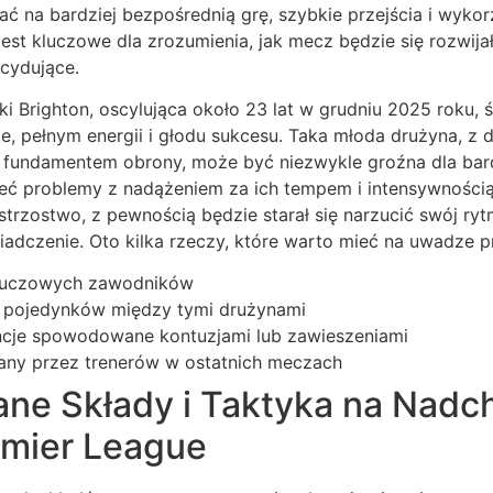
ać na bardziej bezpośrednią grę, szybkie przejścia i wykorz
est kluczowe dla zrozumienia, jak mecz będzie się rozwijał
cydujące.
ki Brighton, oscylująca około 23 lat w grudniu 2025 roku,
, pełnym energii i głodu sukcesu. Taka młoda drużyna, 
 fundamentem obrony, może być niezwykle groźna dla bar
eć problemy z nadążeniem za ich tempem i intensywnością. 
strzostwo, z pewnością będzie starał się narzucić swój ry
iadczenie. Oto kilka rzeczy, które warto mieć na uwadze p
kluczowych zawodników
ch pojedynków między tymi drużynami
ncje spowodowane kontuzjami lub zawieszeniami
wany przez trenerów w ostatnich meczach
ne Składy i Taktyka na Nadc
mier League