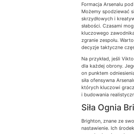
Formacja Arsenalu pod
Możemy spodziewać się
skrzydłowych i kreatyw
słabości. Czasami mog
kluczowego zawodnika,
zgranie zespołu. Warto
decyzje taktyczne czę
Na przykład, jeśli Vikt
dla każdej obrony. Jeg
on punktem odniesienia
siła ofensywna Arsena
których kluczowi grac
i budowania realistycz
Siła Ognia B
Brighton, znane ze swo
nastawienie. Ich środe