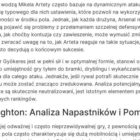
 wodzą Mikela Artety często bazuje na dynamicznym ataku
 typowego dla nich ustawienia, które pozwoli na wykorzy
ności w środku pola. Jednak, jak każda drużyna, Arsenal 
ą pojawić się problemy z przełamaniem szczelnej defensyw
 jak choćby kontuzja czy zawieszenie, może wymusić zmia
 zwracać uwagę na to, jak Arteta reaguje na takie sytuacje
sto decydują o końcowym sukcesie.
or Gyökeres jest w pełni sił i w optymalnej formie, stanow
o umiejętność gry tyłem do bramki, dryblingu i wykańczania 
 dla całego ataku. Jednakże, jeśli rywal potrafi skuteczni
lu może zostać znacząco zredukowana. Analiza potencjalny
ze są skutecznie neutralizowani, jest istotnym elementem
nych rankingów.
righton: Analiza Napastników i Po
jej odważnej i często nieprzewidywalnej gry, z pewnością
k pola często charakteryzuje się dużą mobilnością i umieję