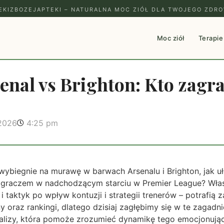
EKIZBOZEJAPTEKI – NATURALNA MOC ZIÓŁ DLA TWOJEGO ZDRO
Moc ziół
Terapie
enal vs Brighton: Kto zagr
 2026
4:25 pm
 wybiegnie na murawę w barwach Arsenalu i Brighton, jak uło
graczem w nadchodzącym starciu w Premier League? Właśn
i taktyk po wpływ kontuzji i strategii trenerów – potrafią
 oraz rankingi, dlatego dzisiaj zagłębimy się w te zagadni
lizy, która pomoże zrozumieć dynamikę tego emocjonują