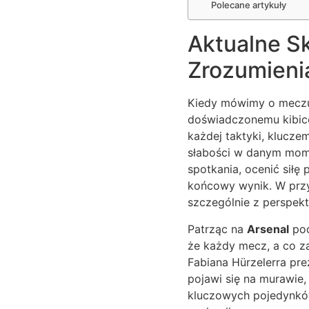
Polecane artykuły
Aktualne Sk
Zrozumieni
Kiedy mówimy o meczu 
doświadczonemu kibico
każdej taktyki, klucze
słabości w danym mome
spotkania, ocenić siłę
końcowy wynik. W przy
szczególnie z perspekt
Patrząc na
Arsenal
pod
że każdy mecz, a co za
Fabiana Hürzelerra pre
pojawi się na murawie,
kluczowych pojedynków 