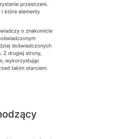
ystanie przestrzeni.
 i które elementy
 świadczy o znakomicie
z doświadczonym
dziej doświadczonych
Z drugiej strony,
tm, wykorzystując
rzed takim starciem:
hodzący