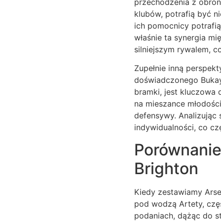
przechodzenia z obrony
klubów, potrafią być n
ich pomocnicy potrafią
właśnie ta synergia mi
silniejszym rywalem, c
Zupełnie inną perspek
doświadczonego Bukayo
bramki, jest kluczowa 
na mieszance młodości
defensywy. Analizując 
indywidualności, co cz
Porównanie 
Brighton
Kiedy zestawiamy Arsen
pod wodzą Artety, częs
podaniach, dążąc do s