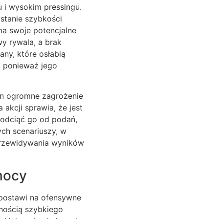
 i wysokim pressingu.
stanie szybkości
ma swoje potencjalne
y rywala, a brak
ny, które osłabią
, ponieważ jego
i on ogromne zagrożenie
akcji sprawia, że jest
e odciąć go od podań,
ch scenariuszy, w
 przewidywania wyników
mocy
 postawi na ofensywne
tnością szybkiego