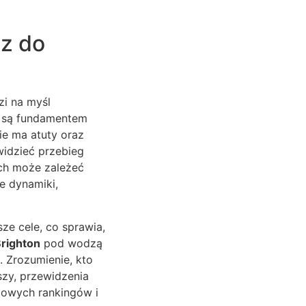
cz do
zi na myśl
e są fundamentem
ie ma atuty oraz
idzieć przebieg
ych może zależeć
e dynamiki,
ze cele, co sprawia,
righton
pod wodzą
. Zrozumienie, kto
szy, przewidzenia
igowych rankingów i