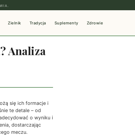
WIA.
Zielnik
Tradycja
Suplementy
Zdrowie
a? Analiza
żą się ich formacje i
ie te detale – od
 zadecydować o wyniku i
enia, dostarczając
cego meczu.