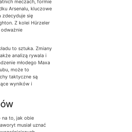
atnich meczach, formie
dku Arsenalu, kluczowe
a zdecyduje się
hton. Z kolei Hürzeler
y odważnie
ładu to sztuka. Zmiany
kże analizą rywala i
owadzenie młodego Maxa
lubu, może to
uchy taktyczne są
zące wyników i
dów
na to, jak obie
faworyt musiał uznać