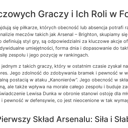
czowych Graczy i Ich Roli w 
dują się piłkarze, których obecność lub absencja potrafi r
analizie meczów takich jak Arsenal – Brighton, skupiamy si
o definiują styl gry, są odpowiedzialni za kluczowe akcje 
indywidualne umiejętności, forma dnia i dopasowanie do tak
iłę zespołu i jego pozycję w rankingach.
 jednym z takich graczy, który w ostatnim czasie zyskał na
keres. Jego zdolność do zdobywania bramek i pewność w 
alną postacią w ataku „Kanonierów”. Jego obecność w skład
ą, ale także wpływa na morale całego zespołu i buduje za
świadczenie Lewisa Dunka w obronie stanowi ostoję dla mło
 i pewność w defensywie, co jest nieocenione w tak wymaga
ierwszy Skład Arsenalu: Siła i Sła