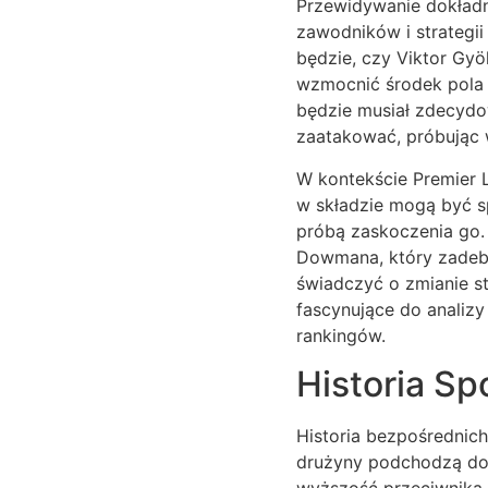
Przewidywanie dokładn
zawodników i strategi
będzie, czy Viktor Gyö
wzmocnić środek pola i
będzie musiał zdecydo
zaatakować, próbując 
W kontekście Premier L
w składzie mogą być sp
próbą zaskoczenia go.
Dowmana, który zadebi
świadczyć o zmianie st
fascynujące do analiz
rankingów.
Historia S
Historia bezpośrednich
drużyny podchodzą do r