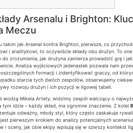
łady Arsenalu i Brighton: Klu
a Meczu
takim jak Arsenal kontra Brighton, pierwsze, co przychod
wi i analitykowi, to oczywiście składy obu drużyn. To on
m do zrozumienia, jak drużyna zamierza prowadzić grę i jak
ncie. Analiza wyjściowych jedenastek pozwala nam przew
 poszczególnych formacji i zidentyfikować graczy, od któr
padku starcia tych dwóch zespołów, obserwujemy ciekaw
ywy rozwoju drużyn i ich pozycji w ligowej tabeli.
 wodzą Mikela Artety, widzimy zespół walczący o najwyżs
 tym idzie – każdy skład, ma ogromne znaczenie. Z kolei
B
zentuje odważny, młody styl, który często zaskakuje rywali
 jest pierwszym krokiem do analizy potencjalnych scenariu
i oceny, jak obie ekipy wpisują się w szerszy kontekst l