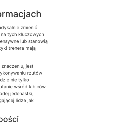
Formacjach
adykalnie zmienić
ę na tych kluczowych
ofensywne lub stanowią
tyki trenera mają
 znaczeniu, jest
wykonywaniu rzutów
zie nie tylko
ufanie wśród kibiców.
dej jedenastki,
jącej lidze jak
bości