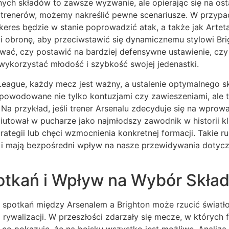
ych składów to zawsze wyzwanie, ale opierając się na ost
i trenerów, możemy nakreślić pewne scenariusze. W przypa
keres będzie w stanie poprowadzić atak, a także jak Artet
 obronę, aby przeciwstawić się dynamicznemu stylowi Brig
wać, czy postawić na bardziej defensywne ustawienie, cz
wykorzystać młodość i szybkość swojej jedenastki.
eague, każdy mecz jest ważny, a ustalenie optymalnego sk
owodowane nie tylko kontuzjami czy zawieszeniami, ale ta
 Na przykład, jeśli trener Arsenalu zdecyduje się na wpr
utował w pucharze jako najmłodszy zawodnik w historii k
rategii lub chęci wzmocnienia konkretnej formacji. Takie r
y i mają bezpośredni wpływ na nasze przewidywania dotyc
potkań i Wpływ na Wybór Skła
 spotkań między Arsenalem a Brighton może rzucić światło 
ywalizacji. W przeszłości zdarzały się mecze, w których 