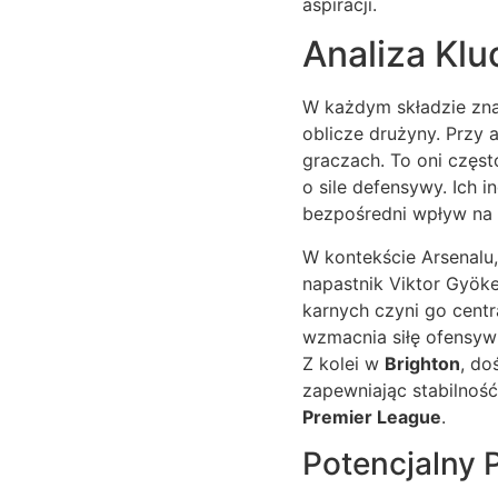
aspiracji.
Analiza Klu
W każdym składzie znaj
oblicze drużyny. Przy 
graczach. To oni częst
o sile defensywy. Ich 
bezpośredni wpływ na s
W kontekście Arsenalu,
napastnik Viktor Gyö
karnych czyni go centr
wzmacnia siłę ofensywn
Z kolei w
Brighton
, do
zapewniając stabilność
Premier League
.
Potencjalny P