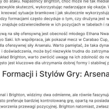
 do ataku. Napastnicy Brighton, choć może nie tak medial
iezwykle skuteczni, wykorzystując nadarzające się okazje
 kreować sytuacje bramkowe i jak skutecznie wykorzystują
ędzy formacjami często decyduje o tym, czy drużyna jest 
o znajduje odzwierciedlenie w ich pozycjach w tabelach i r
tywą na siłę ofensywną jest obecność młodego Ethana Nwan
 Saki. Ich współpraca, jak pokazał mecz w Carabao Cup, 
dla ofensywnej siły Arsenalu. Warto pamiętać, że taka dyn
 i doświadczenia, może być niezwykle trudna do zatrzyman
skład Brighton, warto zwrócić uwagę na ich zdolność do ne
ęsto jest kluczowe dla utrzymania dobrej formy i stabilnej 
Formacji i Stylów Gry: Arsena
al i Brighton, widzimy dwa odmienne, ale równie fascynując
to preferuje bardziej kontrolowaną grę, opartą na posiadan
tworzenia przewagi pozycyjnej. Brighton natomiast, zwła