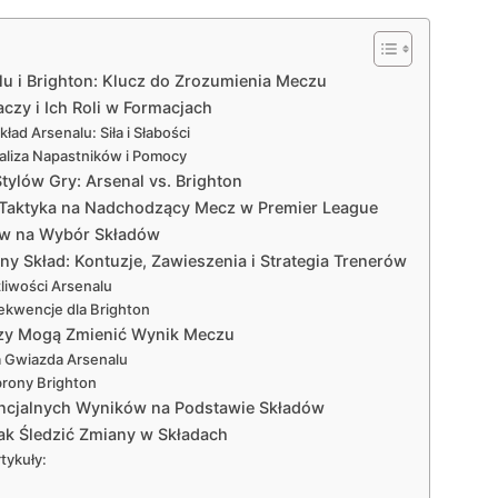
lu i Brighton: Klucz do Zrozumienia Meczu
czy i Ich Roli w Formacjach
ład Arsenalu: Siła i Słabości
naliza Napastników i Pomocy
tylów Gry: Arsenal vs. Brighton
 Taktyka na Nadchodzący Mecz w Premier League
ływ na Wybór Składów
y Skład: Kontuzje, Zawieszenia i Strategia Trenerów
liwości Arsenalu
ekwencje dla Brighton
órzy Mogą Zmienić Wynik Meczu
 Gwiazda Arsenalu
brony Brighton
tencjalnych Wyników na Podstawie Składów
ak Śledzić Zmiany w Składach
tykuły: