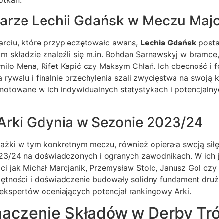
łkarze Lechii Gdańsk w Meczu Ma
rciu, które przypieczętowało awans,
Lechia Gdańsk
posta
składzie znaleźli się m.in. Bohdan Sarnawskyj w bramce, 
milo Mena, Rifet Kapić czy Maksym Chłań. Ich obecność i 
a rywalu i finalnie przechylenia szali zwycięstwa na swoją 
notowane w ich indywidualnych statystykach i potencjalny
Arki Gdynia w Sezonie 2023/24
rażki w tym konkretnym meczu, również opierała swoją sił
3/24 na doświadczonych i ogranych zawodnikach. W ich 
aci jak Michał Marcjanik, Przemysław Stolc, Janusz Gol czy
jętności i doświadczenie budowały solidny fundament druż
ekspertów oceniających potencjał rankingowy Arki.
Znaczenie Składów w Derby Tr