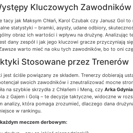
i Występy Kluczowych Zawodników
e tacy jak Maksym Chłań, Karol Czubak czy Janusz Gol to n
ualne statystyki – bramki, asysty, udane odbiory, skuteczn
ogólny obraz ich wartości i wpływu na drużynę. Analizując
y jest dany zespół i jak jego kluczowi gracze przyczyniają s
Zawsze warto mieć na oku tych zawodników, bo to oni częs
aktyki Stosowane przez Trenerów
i jest ściśle powiązany ze składem. Trenerzy dobierają ust
 potencjał swoich zawodników i zneutralizować mocne stro
ła na szybkie skrzydła z Chłańem i Meną, czy
Arka Gdynia
 z Gajem i Golą – te decyzje taktyczne, widoczne w rozst
m analizy, która pomaga zrozumieć, dlaczego dana drużyn
miejsce w rankingu.
d każdym meczem derbowym: