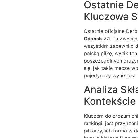
Ostatnie De
Kluczowe S
Ostatnie oficjalne De
Gdańsk
2:1. To zwycię
wszystkim zapewniło d
polską piłkę, wynik ten
poszczególnych drużyn
się, jak takie mecze w
pojedynczy wynik jest 
Analiza Skł
Kontekście
Kluczem do zrozumieni
rankingi, jest przyjrze
piłkarzy, ich forma w 
budują historię tych sp