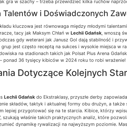
jak gra w szachy – trzeba przewidzieć kilka ruchów naprzó
h Talentów i Doświadczonych Za
kładu kluczowa jest równowaga między młodymi talentam
racze, tacy jak Maksym Chłań w
Lechii Gdańsk
, wnoszą św
odczas gdy weterani jak Janusz Gol dają stabilność i prz
grup jest często receptą na sukces i wysokie miejsca w ra
owiska na stadionach takich jak Polsat Plus Arena Gdańsk,
– ponad 36 tysięcy kibiców w 2024 roku to robi wrażenie!
ia Dotyczące Kolejnych Starc
ns
Lechii Gdańsk
do Ekstraklasy, przyszłe derby zapowiadaj
enie składów, taktyk i aktualnej formy obu drużyn, a także 
 lepiej przygotować się na te starcia. Kibice, którzy wpisu
”, szukają właśnie takich praktycznych analiz, które pozwol
zumieć dynamikę rywalizacji na najwyższym poziomie. Ma