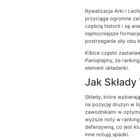
Rywalizacja Arki i Lech
przyciąga ogromne zai
częścią historii i są a
najmocniejsze formacje
postrzeganie siły obu
Kibice często zastanaw
Pamiętajmy, że ranking
element układanki.
Jak Składy
Składy, które wybieraj
na pozycję drużyn w l
zawodnikami w optymal
wyższe noty w rankinga
defensywną, co jest kl
inne notują spadki.