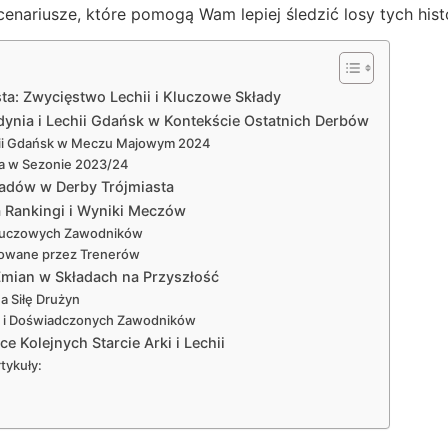
scenariusze, które pomogą Wam lepiej śledzić losy tych hist
sta: Zwycięstwo Lechii i Kluczowe Składy
dynia i Lechii Gdańsk w Kontekście Ostatnich Derbów
chii Gdańsk w Meczu Majowym 2024
ia w Sezonie 2023/24
kładów w Derby Trójmiasta
 Rankingi i Wyniki Meczów
 Kluczowych Zawodników
osowane przez Trenerów
Zmian w Składach na Przyszłość
a Siłę Drużyn
w i Doświadczonych Zawodników
 Kolejnych Starcie Arki i Lechii
tykuły: