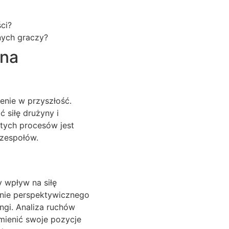
ci?
nych graczy?
 na
enie w przyszłość.
ć siłę drużyny i
 tych procesów jest
 zespołów.
y wpływ na siłę
enie perspektywicznego
ingi. Analiza ruchów
mienić swoje pozycje