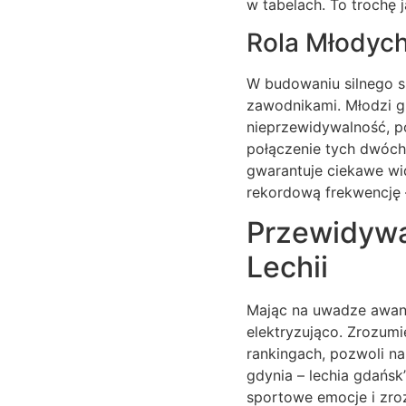
w tabelach. To trochę 
Rola Młodyc
W budowaniu silnego s
zawodnikami. Młodzi g
nieprzewidywalność, p
połączenie tych dwóch 
gwarantuje ciekawe wid
rekordową frekwencję 
Przewidywan
Lechii
Mając na uwadze awa
elektryzująco. Zrozumi
rankingach, pozwoli nam
gdynia – lechia gdańsk
sportowe emocje i zro