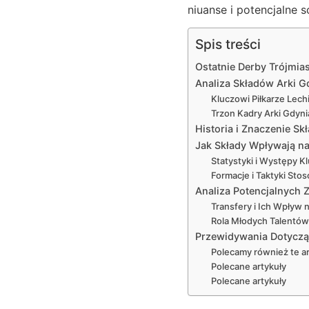
niuanse i potencjalne 
Spis treści
Ostatnie Derby Trójmia
Analiza Składów Arki G
Kluczowi Piłkarze Le
Trzon Kadry Arki Gdyn
Historia i Znaczenie S
Jak Składy Wpływają na
Statystyki i Występy
Formacje i Taktyki St
Analiza Potencjalnych 
Transfery i Ich Wpływ n
Rola Młodych Talentó
Przewidywania Dotyczące
Polecamy również te ar
Polecane artykuły
Polecane artykuły