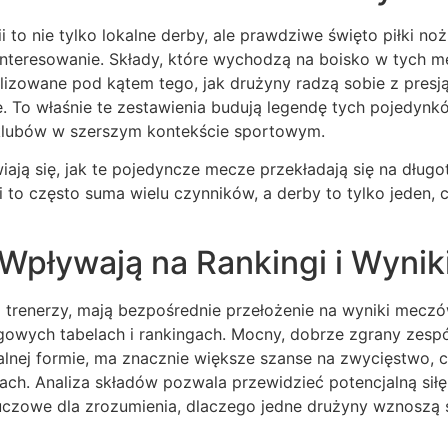
ii to nie tylko lokalne derby, ale prawdziwe święto piłki no
nteresowanie. Składy, które wychodzą na boisko w tych me
nalizowane pod kątem tego, jak drużyny radzą sobie z presją 
. To właśnie te zestawienia budują legendę tych pojedynk
 klubów w szerszym kontekście sportowym.
iają się, jak te pojedyncze mecze przekładają się na długo
i to często suma wielu czynników, a derby to tylko jeden,
 Wpływają na Rankingi i Wyni
ą trenerzy, mają bezpośrednie przełożenie na wyniki meczów
igowych tabelach i rankingach. Mocny, dobrze zgrany zesp
nej formie, ma znacznie większe szanse na zwycięstwo, c
ch. Analiza składów pozwala przewidzieć potencjalną siłę
uczowe dla zrozumienia, dlaczego jedne drużyny wznoszą s