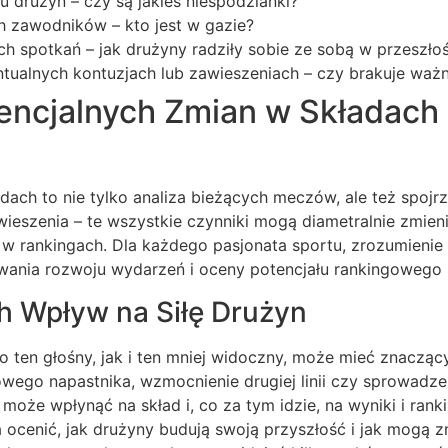
u drużyn – czy są jakieś niespodzianki?
 zawodników – kto jest w gazie?
ich spotkań – jak drużyny radziły sobie ze sobą w przeszłoś
ntualnych kontuzjach lub zawieszeniach – czy brakuje waż
tencjalnych Zmian w Składach
dach to nie tylko analiza bieżących meczów, ale też spojrz
wieszenia – te wszystkie czynniki mogą diametralnie zmieni
 w rankingach. Dla każdego pasjonata sportu, zrozumienie
ania rozwoju wydarzeń i oceny potencjału rankingowego
ch Wpływ na Siłę Drużyn
o ten głośny, jak i ten mniej widoczny, może mieć znacząc
owego napastnika, wzmocnienie drugiej linii czy sprowadz
może wpłynąć na skład i, co za tym idzie, na wyniki i rank
ocenić, jak drużyny budują swoją przyszłość i jak mogą z