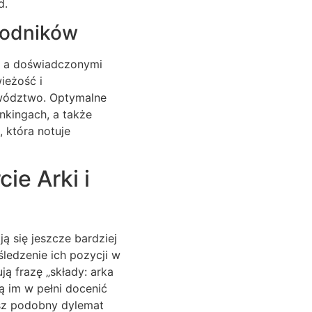
d.
wodników
i a doświadczonymi
ieżość i
ywództwo. Optymalne
nkingach, a także
 która notuje
ie Arki i
ą się jeszcze bardziej
śledzenie ich pozycji w
ją frazę „składy: arka
ą im w pełni docenić
sz podobny dylemat