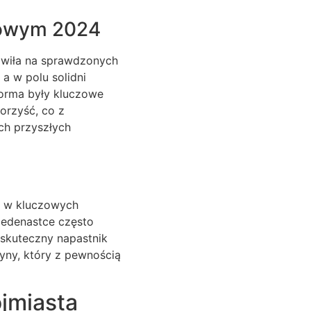
jowym 2024
wiła na sprawdzonych
a w polu solidni
forma były kluczowe
korzyść, co z
ch przyszłych
ę w kluczowych
jedenastce często
 skuteczny napastnik
yny, który z pewnością
ójmiasta