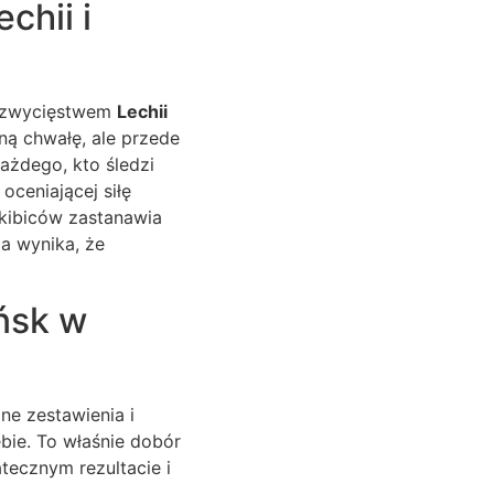
chii i
ię zwycięstwem
Lechii
ną chwałę, ale przede
ażdego, kto śledzi
oceniającej siłę
 kibiców zastanawia
ia wynika, że
ańsk w
ne zestawienia i
ebie. To właśnie dobór
atecznym rezultacie i