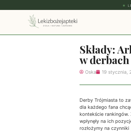
★
L
Składy: Ar
w derbach
Oska
19 stycznia,
Derby Trójmiasta to z
dla każdego fana chcąc
kontekście rankingów. Z
wpłynęły na ich pozycj
rozłożymy na czynniki