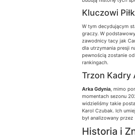
Kluczowi Pi
W tym decydującym sta
graczy. W podstawowym 
zawodnicy tacy jak Ca
dla utrzymania presji n
pewnością zostanie od
rankingach.
Trzon Kadry 
Arka Gdynia
, mimo po
momentach sezonu 202
widzieliśmy takie post
Karol Czubak. Ich umie
był analizowany przez 
Historia i 