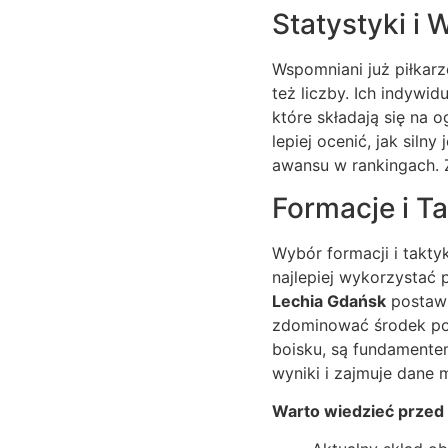
Statystyki 
Wspomniani już piłkarz
też liczby. Ich indywid
które składają się na 
lepiej ocenić, jak siln
awansu w rankingach. 
Formacje i T
Wybór formacji i taktyk
najlepiej wykorzystać
Lechia Gdańsk
postawi
zdominować środek pola
boisku, są fundamente
wyniki i zajmuje dane 
Warto wiedzieć prze