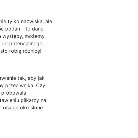
ie tylko nazwiska, ale
ość podań – to dane,
 te występy, możemy
ię do potencjalnego
to robią różnicę!
awienie tak, aby jak
ny przeciwnika. Czy
próbowała
awieniu piłkarzy na
a osiąga określone