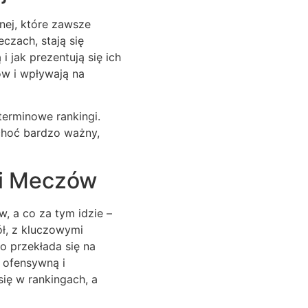
żnej, które zawsze
czach, stają się
i jak prezentują się ich
ów i wpływają na
terminowe rankingi.
 choć bardzo ważny,
ki Meczów
, a co za tym idzie –
ół, z kluczowymi
o przekłada się na
 ofensywną i
ię w rankingach, a