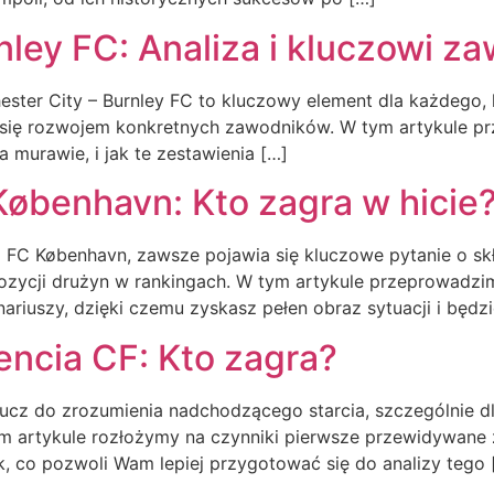
nley FC: Analiza i kluczowi z
ster City – Burnley FC to kluczowy element dla każdego, 
 się rozwojem konkretnych zawodników. W tym artykule przyj
 murawie, i jak te zestawienia […]
København: Kto zagra w hicie
 z FC København, zawsze pojawia się kluczowe pytanie o sk
pozycji drużyn w rankingach. W tym artykule przeprowadzi
riuszy, dzięki czemu zyskasz pełen obraz sytuacji i będzi
lencia CF: Kto zagra?
klucz do zrozumienia nadchodzącego starcia, szczególnie dl
ym artykule rozłożymy na czynniki pierwsze przewidywan
, co pozwoli Wam lepiej przygotować się do analizy tego 