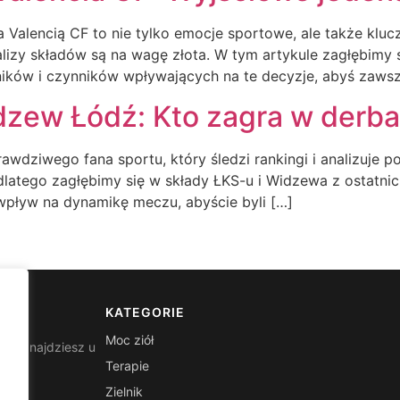
a Valencią CF to nie tylko emocje sportowe, ale także klu
izy składów są na wagę złota. W tym artykule zagłębimy
ków i czynników wpływających na te decyzje, abyś zawsz
dzew Łódź: Kto zagra w derb
awdziwego fana sportu, który śledzi rankingi i analizuje po
 dlatego zagłębimy się w składy ŁKS-u i Widzewa z ostatnich
wpływ na dynamikę meczu, abyście byli […]
KATEGORIE
Moc ziół
a.. Znajdziesz u
Terapie
.
Zielnik