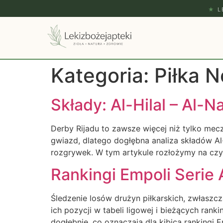
★
L
Kategoria:
Piłka 
Składy: Al-Hilal – Al-
Derby Rijadu to zawsze więcej niż tylko mecz
gwiazd, dlatego dogłębna analiza składów Al
rozgrywek. W tym artykule rozłożymy na czyn
Rankingi Empoli Serie 
Śledzenie losów drużyn piłkarskich, zwłaszcz
ich pozycji w tabeli ligowej i bieżących rank
dogłębnie, co oznaczają dla kibica rankingi 