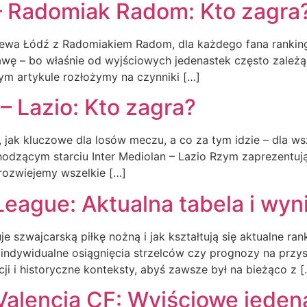
– Radomiak Radom: Kto zagra
zewa Łódź z Radomiakiem Radom, dla każdego fana rankingu
awę – bo właśnie od wyjściowych jedenastek często zależą 
ym artykule rozłożymy na czynniki […]
 – Lazio: Kto zagra?
, jak kluczowe dla losów meczu, a co za tym idzie – dla ws
hodzącym starciu Inter Mediolan – Lazio Rzym zaprezentują
rozwiejemy wszelkie […]
eague: Aktualna tabela i wynik
 szwajcarską piłkę nożną i jak kształtują się aktualne ran
 indywidualne osiągnięcia strzelców czy prognozy na przy
ji i historyczne konteksty, abyś zawsze był na bieżąco z [
Valencia CF: Wyjściowe jeden