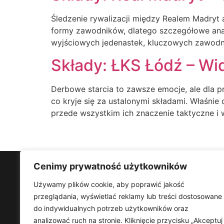
Śledzenie rywalizacji między Realem Madryt 
formy zawodników, dlatego szczegółowe anal
wyjściowych jedenastek, kluczowych zawodni
Składy: ŁKS Łódź – Wi
Derbowe starcia to zawsze emocje, ale dla pr
co kryje się za ustalonymi składami. Właśnie
przede wszystkim ich znaczenie taktyczne i 
Cenimy prywatność użytkowników
Lekizbozejapteki
Używamy plików cookie, aby poprawić jakość
Lekizbozejapteki – Naturalna moc ziół dla Twojego zdrowi
przeglądania, wyświetlać reklamy lub treści dostosowane
nas praktyczne porady, trendy i sprawdzone rozwiązania
do indywidualnych potrzeb użytkowników oraz
analizować ruch na stronie. Kliknięcie przycisku „Akceptuj