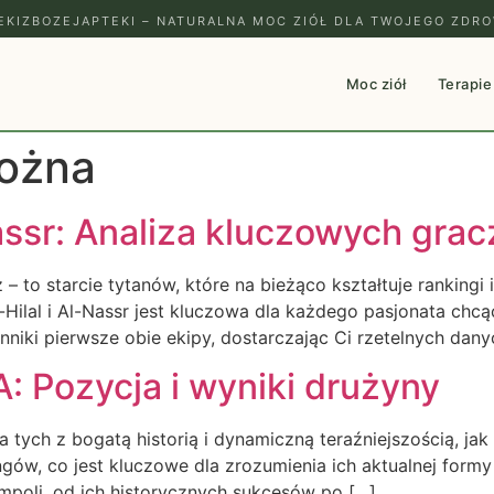
EKIZBOZEJAPTEKI – NATURALNA MOC ZIÓŁ DLA TWOJEGO ZDRO
Moc ziół
Terapie
Nożna
Nassr: Analiza kluczowych grac
 – to starcie tytanów, które na bieżąco kształtuje rankingi
-Hilal i Al-Nassr jest kluczowa dla każdego pasjonata ch
niki pierwsze obie ekipy, dostarczając Ci rzetelnych dany
A: Pozycja i wyniki drużyny
a tych z bogatą historią i dynamiczną teraźniejszością, ja
ingów, co jest kluczowe dla zrozumienia ich aktualnej formy
Empoli, od ich historycznych sukcesów po […]