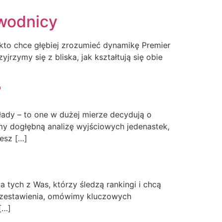
awodnicy
kto chce głębiej zrozumieć dynamikę Premier
rzymy się z bliska, jak kształtują się obie
?
łady – to one w dużej mierze decydują o
my dogłębną analizę wyjściowych jedenastek,
esz […]
a tych z Was, którzy śledzą rankingi i chcą
e zestawienia, omówimy kluczowych
[…]