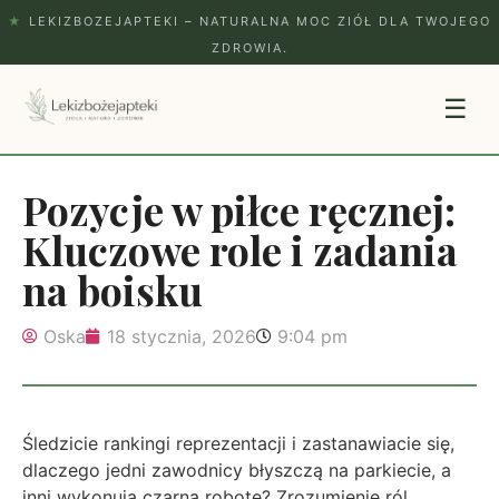
★
LEKIZBOZEJAPTEKI – NATURALNA MOC ZIÓŁ DLA TWOJEGO
ZDROWIA.
☰
Pozycje w piłce ręcznej:
Kluczowe role i zadania
na boisku
Oska
18 stycznia, 2026
9:04 pm
Śledzicie rankingi reprezentacji i zastanawiacie się,
dlaczego jedni zawodnicy błyszczą na parkiecie, a
inni wykonują czarną robotę? Zrozumienie ról