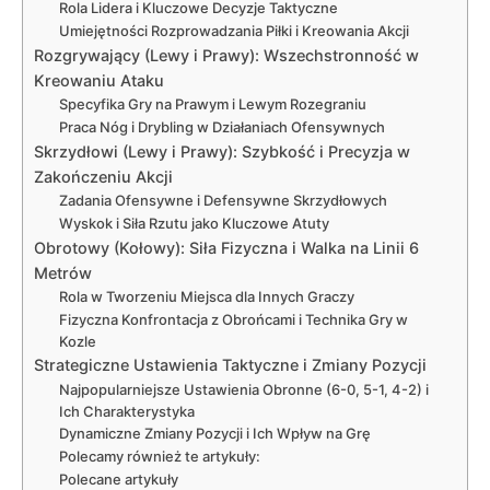
Rola Lidera i Kluczowe Decyzje Taktyczne
Umiejętności Rozprowadzania Piłki i Kreowania Akcji
Rozgrywający (Lewy i Prawy): Wszechstronność w
Kreowaniu Ataku
Specyfika Gry na Prawym i Lewym Rozegraniu
Praca Nóg i Drybling w Działaniach Ofensywnych
Skrzydłowi (Lewy i Prawy): Szybkość i Precyzja w
Zakończeniu Akcji
Zadania Ofensywne i Defensywne Skrzydłowych
Wyskok i Siła Rzutu jako Kluczowe Atuty
Obrotowy (Kołowy): Siła Fizyczna i Walka na Linii 6
Metrów
Rola w Tworzeniu Miejsca dla Innych Graczy
Fizyczna Konfrontacja z Obrońcami i Technika Gry w
Kozle
Strategiczne Ustawienia Taktyczne i Zmiany Pozycji
Najpopularniejsze Ustawienia Obronne (6-0, 5-1, 4-2) i
Ich Charakterystyka
Dynamiczne Zmiany Pozycji i Ich Wpływ na Grę
Polecamy również te artykuły:
Polecane artykuły