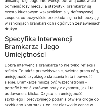
unikalną rolę. Jego interwencje potrafią całkowicie
odmienić losy meczu, a statystyki bramkarzy są
często kluczowym wskaźnikiem siły defensywnej
zespołu, co oczywiście przekłada się na ich pozycję
w rankingach bramkarskich i ogólnych zestawieniach
drużyn.
Specyfika Interwencji
Bramkarza i Jego
Umiejętności
Dobra interwencja bramkarza to nie tylko refleks i
refleks. To także przewidywanie, świetna praca nóg,
umiejętność szybkiego skracania kąta i pewność
siebie. Bramkarze muszą być wszechstronni –
potrafić bronić zarówno rzuty z dystansu, jak i te
oddawane z bliska. Często ich umiejętność
szybkiego i precyzyjnego podania otwiera drogę do
szybkiego kontrataku, co jest niezwykle cenne w