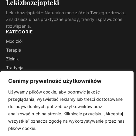
Lekizbozejapteki
Lekizbozejapteki – Naturalna moc ziół dla Twojego zdrowia..
Znajdziesz u nas praktyczne porady, trendy i sprawdzone
rozwiązania.
KATEGORIE
Moc ziół
Terapie
Zielnik
Tradycja
Suplementy
Cenimy prywatność użytkowników
Zdrowie
Używamy plików cookie, aby poprawić jakość
INFORMACJE
przeglądania, wyświetlać reklamy lub treści dostosowane
Kontakt
do indywidualnych potrzeb użytkowników oraz
Mapa witryny
analizować ruch na stronie. Kliknięcie przycisku „Akceptuj
Polityka prywatności
wszystkie” oznacza zgodę na wykorzystywanie przez nas
plików cookie.
RSS